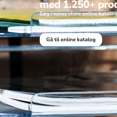
med 1.250+ pro
Søg i vores store online katalog
hvad vi distribuerer og produce
arkivering og kontorartikler. ​
Gå til online katalog