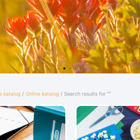
D
e katalog
/
Online katalog
/ Search results for “”