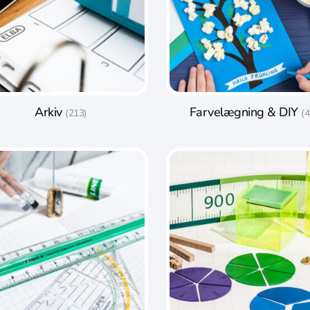
Arkiv
Farvelægning & DIY
(213)
(4