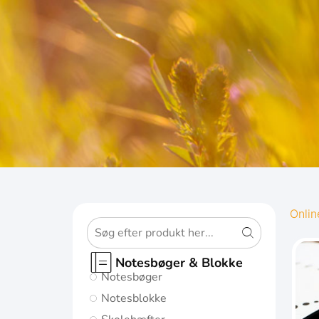
OXFOR
Onlin
ORIGINS
Notesbøger & Blokke
Notesbøger
Giv dine noter
Notesblokke
den bedst