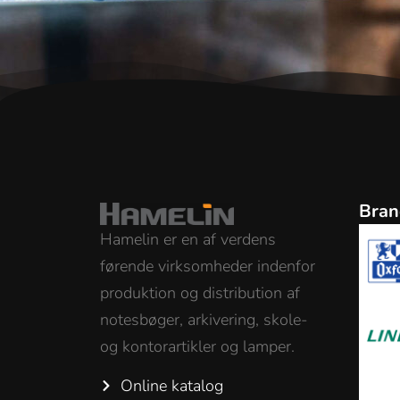
Bran
Hamelin er en af verdens
førende virksomheder indenfor
produktion og distribution af
notesbøger, arkivering, skole-
og kontorartikler og lamper.
Online katalog