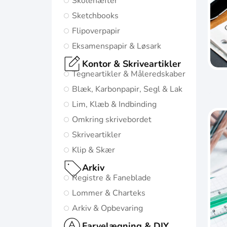
Skolehæfter
mulige start i
Sketchbooks
livet:
Flipoverpapir
Diskret og
Eksamenspapir & Løsark
minimalistisk
Kontor & Skriveartikler
design
Tegneartikler & Måleredskaber
5
Blæk, Karbonpapir, Segl & Lak
naturinspirerede
Lim, Klæb & Indbinding
farver med
Omkring skrivebordet
matchende
Skriveartikler
twin-wire
Klip & Skær
Gå til
Arkiv
Oxford
Registre & Faneblade
Origins
Lommer & Charteks
Arkiv & Opbevaring
Farvelægning & DIY