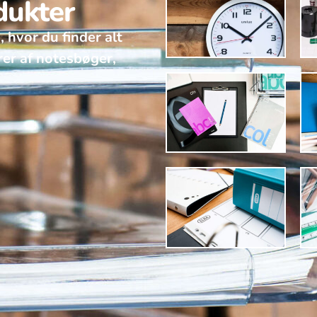
dukter
, hvor du finder alt
rer af notesbøger,