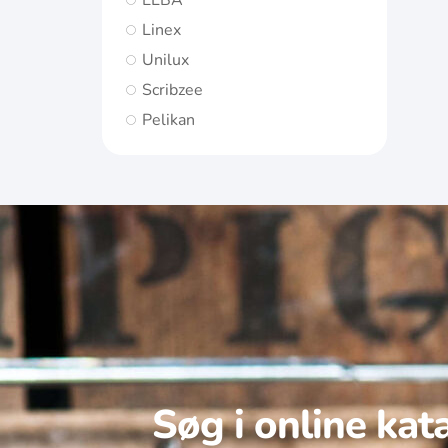
ELBA
Linex
Unilux
Scribzee
Pelikan
Søg i online kat