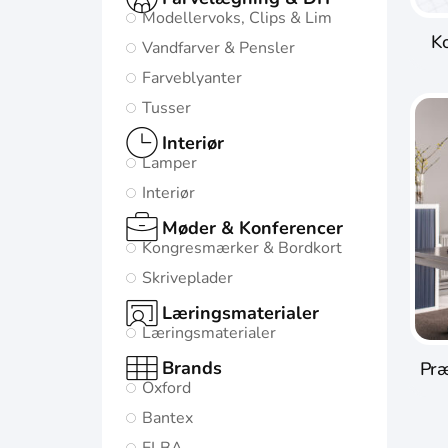
Modellervoks, Clips & Lim
Ko
Vandfarver & Pensler
Farveblyanter
Tusser
Interiør
Lamper
Interiør
Møder & Konferencer
Kongresmærker & Bordkort
Skriveplader
Læringsmaterialer
Læringsmaterialer
Brands
Præ
Oxford
Bantex