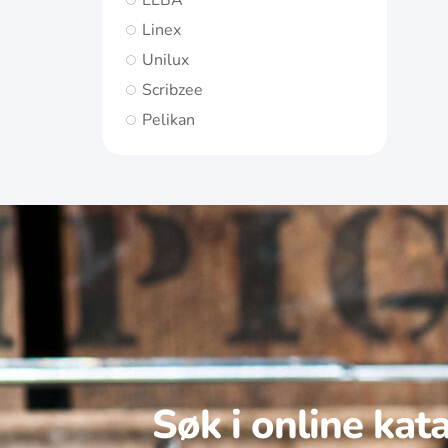
ELBA
Linex
Unilux
Scribzee
Pelikan
Søk i online kat