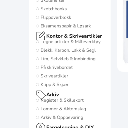
Skolehefter
mulige starten i
Sketchbooks
livet:
Flippoverblokk
Diskré og
Eksamenspapir & Løsark
minimalistisk
Kontor & Skriveartikler
design
Tegne artikler & Måleverktøy
5
Blekk, Karbon, Lakk & Segl
naturinspirerte
Lim, Selvkleb & Innbinding
farger med
På skrivebordet
matchende
Skriveartikler
twin-wire
Klipp & Skjær
Gå til
Arkiv
Oxford
Register & Skillekort
Origins
Lommer & Aktomslag
Arkiv & Oppbevaring
Fargelegging & DIY