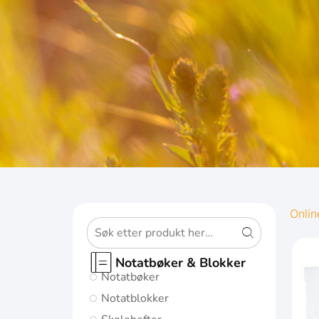
OXFORD
Onlin
ORIGINS
Notatbøker & Blokker
Notatbøker
Gi notatene
Notatblokker
dine den best