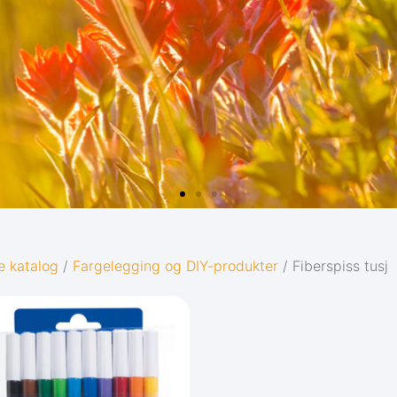
e katalog
/
Fargelegging og DIY-produkter
/ Fiberspiss tusj