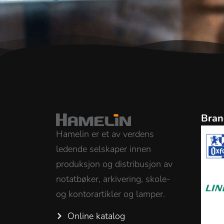
Bran
Hamelin er et av verdens
ledende selskaper innen
produksjon og distribusjon av
notatbøker, arkivering, skole-
og kontorartikler og lamper.
Online katalog