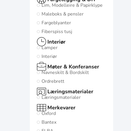
Lim, Modelleire & Papirklype
Maleboks & pensler
Fargeblyanter
Fiberspiss tusj
Interiør
Lamper
Interiør
Møter & Konferanser
Navneskilt & Bordskilt
Ordrebrett
Læringsmaterialer
Læringsmaterialer
Merkevarer
Oxford
Bantex