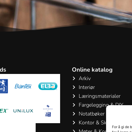
ds
Online katalog
Arkiv
Interiør
Læringsmaterialer
Fargelegging & DIY
Notatbøker & Blokker
Kontor & Skriveartikler
For å gi de 
Møter & Konferanser