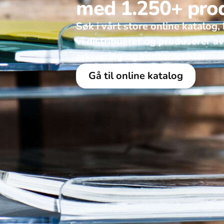
med 1.250+ pro
Søk i vårt store online katalog, 
vi distribuerer og produserer a
arkivering og kontorartikler.
Gå til online katalog