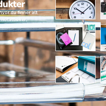
dukter
hvor du finner alt
v notatbøker,