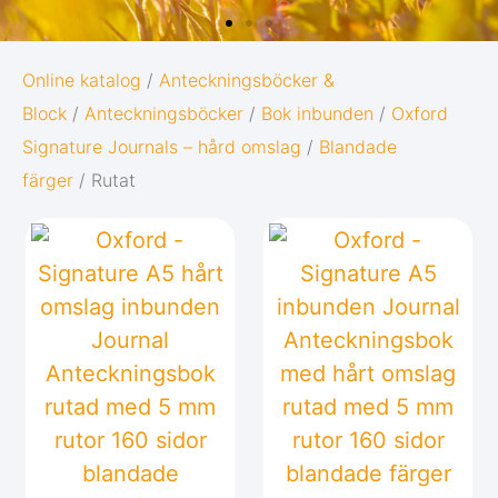
OXFORD
Online katalog
/
Anteckningsböcker &
Block
/
Anteckningsböcker
/
Bok inbunden
/
Oxford
ORIGINS
Signature Journals – hård omslag
/
Blandade
färger
/ Rutat
Ge dina anteckningar den bästa möjliga
starten i livet:
Diskret och minimalistisk design
5 naturinspirerade färger med
matchande twin-wire
Gå till Oxford Origins