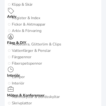
Klipp & Skär
Arkiv
Register & Index
Fickor & Aktmappar
Arkiv & Förvaring
Färg & DIY
Modellera, Glitterlim & Clips
Vattenfärger & Penslar
Färgpennor
Fiberspetspennor
Interiör
Lampor
Interiör
Möten & Konferenser
Namnskyltar & Bordsskyltar
Skrivplattor