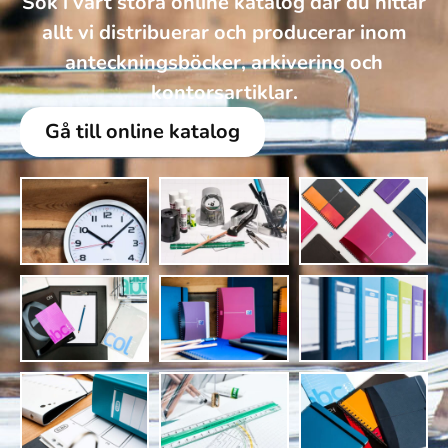
Sök i vårt stora online katalog där du hittar
allt vi distribuerar och producerar inom
anteckningsböcker, arkivering och
kontorsartiklar.
Gå till online katalog