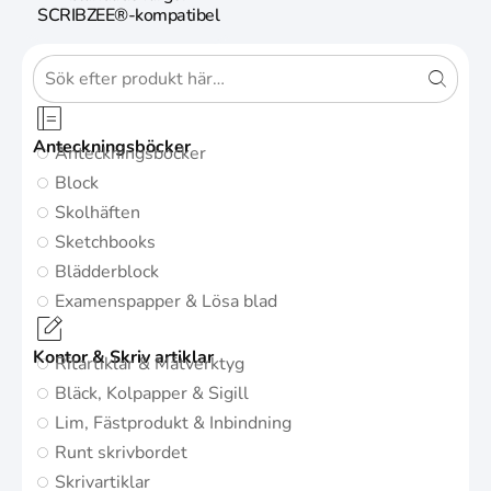
SCRIBZEE®-kompatibel
Anteckningsböcker
Anteckningsböcker
Block
Skolhäften
Sketchbooks
Blädderblock
Examenspapper & Lösa blad
Kontor & Skriv artiklar
Ritartiklar & Mätverktyg
Bläck, Kolpapper & Sigill
Lim, Fästprodukt & Inbindning
Runt skrivbordet
Skrivartiklar