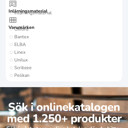
Inlärningsmaterial
Inlärningsmaterial
Varumärken
Oxford
Bantex
ELBA
Linex
Unilux
Scribzee
Pelikan
Sök i onlinekatalogen
med 1.250+ produkter