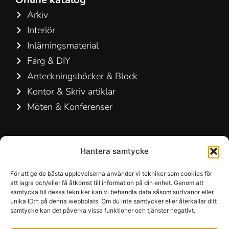
Arkiv
Interiör
Inlärningsmaterial
Färg & DIY
Anteckningsböcker & Block
Kontor & Skriv artiklar
Möten & Konferenser
Kontakta oss
Hantera samtycke
Hamelin A/S
Hirsemarken 5, st. th.
För att ge de bästa upplevelserna använder vi tekniker som cookies för
att lagra och/eller få åtkomst till information på din enhet. Genom att
3520 Farum
samtycka till dessa tekniker kan vi behandla data såsom surfvanor eller
Danmark
unika ID:n på denna webbplats. Om du inte samtycker eller återkallar ditt
samtycke kan det påverka vissa funktioner och tjänster negativt.
+45 48 16 50 00