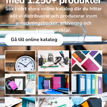
med 1.250+ produkter
Sök i vårt stora online katalog där du hittar
allt vi distribuerar och producerar inom
anteckningsböcker, arkivering och
kontorsartiklar.
Gå till online katalog