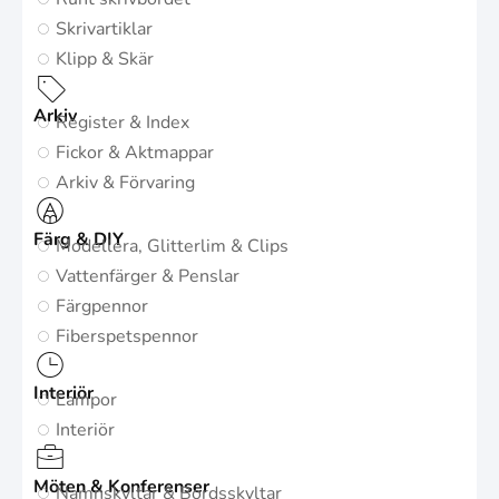
Skrivartiklar
Klipp & Skär
Arkiv
Register & Index
Fickor & Aktmappar
Arkiv & Förvaring
Färg & DIY
Modellera, Glitterlim & Clips
Vattenfärger & Penslar
Färgpennor
Fiberspetspennor
Interiör
Lampor
Interiör
Möten & Konferenser
Namnskyltar & Bordsskyltar