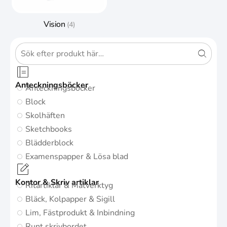
Vision
(4)
Anteckningsböcker
Anteckningsböcker
Block
Skolhäften
Sketchbooks
Blädderblock
Examenspapper & Lösa blad
Kontor & Skriv artiklar
Ritartiklar & Mätverktyg
Bläck, Kolpapper & Sigill
Lim, Fästprodukt & Inbindning
Runt skrivbordet