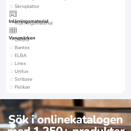
Skrivplattor
Inlärningsmaterial
Inlärningsmaterial
Varumärken
Oxford
Bantex
ELBA
Linex
Unilux
Scribzee
Pelikan
Sök i onlinekatalogen