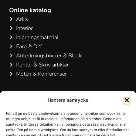
Online katalog
Arkiv
Interiör
Inlärningsmaterial
Färg & DIY
Anteckningsböcker & Block
Kontor & Skriv artiklar
Möten & Konferenser
Kontakta oss
Hantera samtycke
Hamelin A/S
Hirsemarken 5, st. th.
För att ge de bästa upplevelserna använder vi tekniker som cookies för
att lagra och/eller få åtkomst till information på din enhet. Genom att
3520 Farum
samtycka till dessa tekniker kan vi behandla data såsom surfvanor eller
Danmark
unika ID:n på denna webbplats. Om du inte samtycker eller återkallar ditt
samtycke kan det påverka vissa funktioner och tjänster negativt.