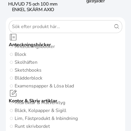
gasfjäder
HUVUD 75 och 100 mm
ENKEL SKÄRM AXIO
Anteckningsböcker
Anteckningsböcker
Block
Skolhäften
Sketchbooks
Blädderblock
Examenspapper & Lösa blad
Kontor & Skriv artiklar
Ritartiklar & Mätverktyg
Bläck, Kolpapper & Sigill
Lim, Fästprodukt & Inbindning
Runt skrivbordet