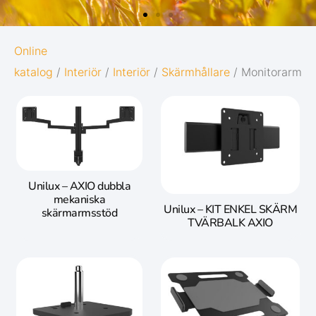
OXFORD
Online
katalog
/
Interiör
/
Interiör
/
Skärmhållare
/ Monitorarm
ORIGINS
Ge dina anteckningar den bästa möjliga
starten i livet:
Diskret och minimalistisk design
Unilux – AXIO dubbla
5 naturinspirerade färger med
mekaniska
matchande twin-wire
Unilux – KIT ENKEL SKÄRM
skärmarmsstöd
TVÄRBALK AXIO
Gå till Oxford Origins