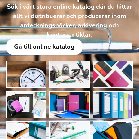
Sök i vårt stora online katalog där du hittar
allt vi distribuerar och producerar inom
anteckningsböcker, arkivering och
kontorsartiklar.
Gå till online katalog