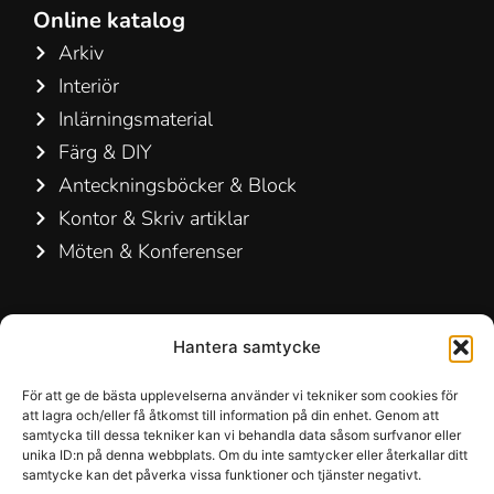
Online katalog
Arkiv
Interiör
Inlärningsmaterial
Färg & DIY
Anteckningsböcker & Block
Kontor & Skriv artiklar
Möten & Konferenser
Kontakta oss
Hantera samtycke
Hamelin A/S
Hirsemarken 5, st. th.
För att ge de bästa upplevelserna använder vi tekniker som cookies för
att lagra och/eller få åtkomst till information på din enhet. Genom att
3520 Farum
samtycka till dessa tekniker kan vi behandla data såsom surfvanor eller
Danmark
unika ID:n på denna webbplats. Om du inte samtycker eller återkallar ditt
samtycke kan det påverka vissa funktioner och tjänster negativt.