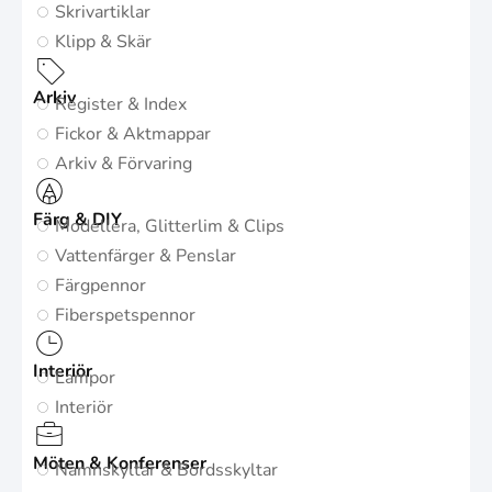
Skrivartiklar
Klipp & Skär
Arkiv
Register & Index
Fickor & Aktmappar
Arkiv & Förvaring
Färg & DIY
Modellera, Glitterlim & Clips
Vattenfärger & Penslar
Färgpennor
Fiberspetspennor
Interiör
Lampor
Interiör
Möten & Konferenser
Namnskyltar & Bordsskyltar