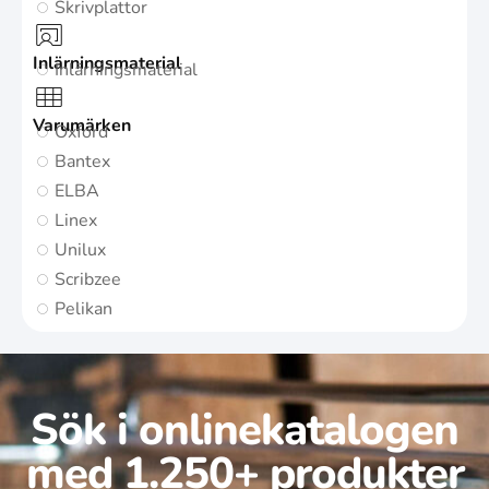
Skrivplattor
Inlärningsmaterial
Inlärningsmaterial
Varumärken
Oxford
Bantex
ELBA
Linex
Unilux
Scribzee
Pelikan
Sök i onlinekatalogen
med 1.250+ produkter