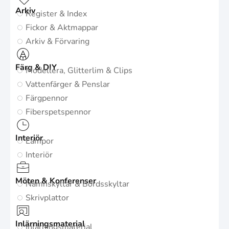
Arkiv
Register & Index
Fickor & Aktmappar
Arkiv & Förvaring
Färg & DIY
Modellera, Glitterlim & Clips
Vattenfärger & Penslar
Färgpennor
Fiberspetspennor
Interiör
Lampor
Interiör
Möten & Konferenser
Namnskyltar & Bordsskyltar
Skrivplattor
Inlärningsmaterial
Inlärningsmaterial