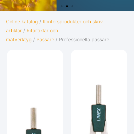
OXFORD
Online katalog
/
Kontorsprodukter och skriv
artiklar
/
Ritartiklar och
ORIGINS
mätverktyg
/
Passare
/ Professionella passare
Ge dina anteckningar den bästa möjliga
starten i livet:
Diskret och minimalistisk design
5 naturinspirerade färger med
matchande twin-wire
Gå till Oxford Origins