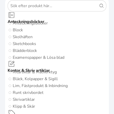
Anteckningsböcker
Anteckningsböcker
Block
Skolhäften
Sketchbooks
Blädderblock
Examenspapper & Lösa blad
Kontor & Skriv artiklar
Ritartiklar & Mätverktyg
Bläck, Kolpapper & Sigill
Lim, Fästprodukt & Inbindning
Runt skrivbordet
Skrivartiklar
Klipp & Skär