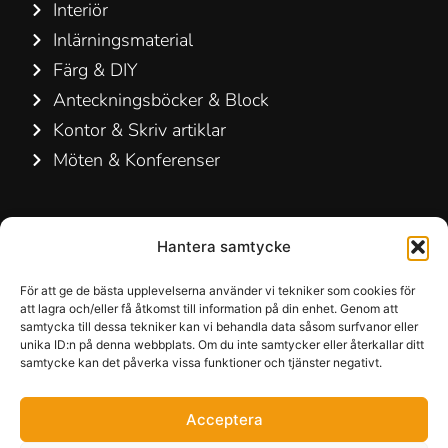
Interiör
Inlärningsmaterial
Färg & DIY
Anteckningsböcker & Block
Kontor & Skriv artiklar
Möten & Konferenser
Kontakta oss
Hantera samtycke
Hamelin A/S
Hirsemarken 5, st. th.
För att ge de bästa upplevelserna använder vi tekniker som cookies för
att lagra och/eller få åtkomst till information på din enhet. Genom att
3520 Farum
samtycka till dessa tekniker kan vi behandla data såsom surfvanor eller
Danmark
unika ID:n på denna webbplats. Om du inte samtycker eller återkallar ditt
samtycke kan det påverka vissa funktioner och tjänster negativt.
+45 48 16 50 00
Acceptera
info-dk@hamelinbrands.com