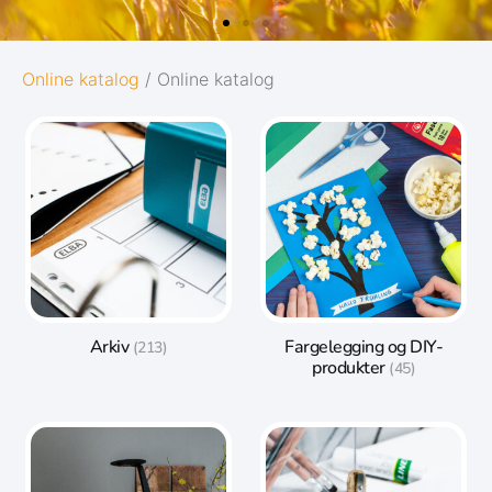
OXFORD
Online katalog
/ Online katalog
ORIGINS
Gi notatene dine den best mulige starten i
livet:
Diskré og minimalistisk design
5 naturinspirerte farger med
matchende twin-wire
Arkiv
Fargelegging og DIY-
(213)
produkter
(45)
Gå til Oxford Origins