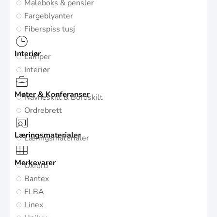
Maleboks & pensler
Fargeblyanter
Fiberspiss tusj
Interiør
Lamper
Interiør
Møter & Konferanser
Navneskilt & Bordskilt
Ordrebrett
Læringsmaterialer
Læringsmaterialer
Merkevarer
Oxford
Bantex
ELBA
Linex