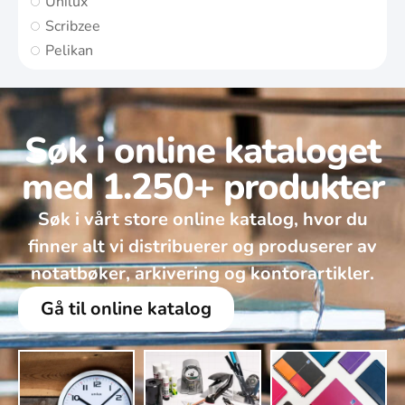
Unilux
Scribzee
Pelikan
Søk i online kataloget
med 1.250+ produkter
Søk i vårt store online katalog, hvor du
finner alt vi distribuerer og produserer av
notatbøker, arkivering og kontorartikler.
Gå til online katalog