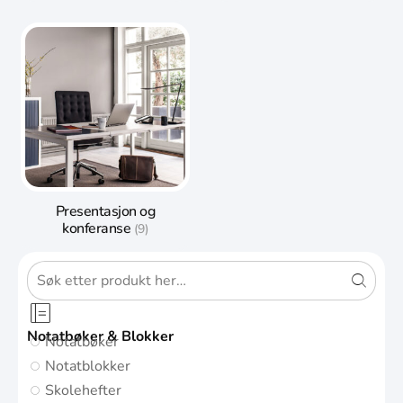
Presentasjon og
konferanse
(9)
Notatbøker & Blokker
Notatbøker
Notatblokker
Skolehefter