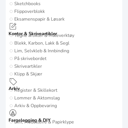
Sketchbooks
Flippoverblokk
Eksamenspapir & Løsark
Kontor & Skriveartikler
Tegne artikler & Måleverktøy
Blekk, Karbon, Lakk & Segl
Lim, Selvkleb & Innbinding
På skrivebordet
Skriveartikler
Klipp & Skjær
Arkiv
Register & Skillekort
Lommer & Aktomslag
Arkiv & Oppbevaring
Fargelegging & DIY
Lim, Modelleire & Papirklype