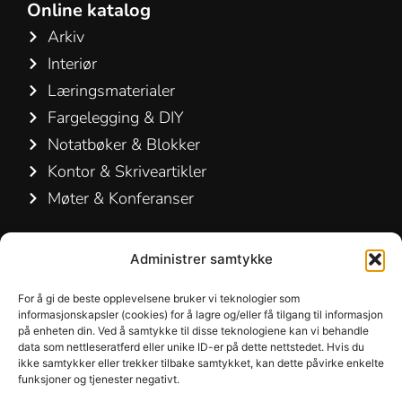
Online katalog
Arkiv
Interiør
Læringsmaterialer
Fargelegging & DIY
Notatbøker & Blokker
Kontor & Skriveartikler
Møter & Konferanser
Kontakt os
Administrer samtykke
Hamelin A/S
For å gi de beste opplevelsene bruker vi teknologier som
Hirsemarken 5, st. th.
informasjonskapsler (cookies) for å lagre og/eller få tilgang til informasjon
på enheten din. Ved å samtykke til disse teknologiene kan vi behandle
3520 Farum
data som nettleseratferd eller unike ID-er på dette nettstedet. Hvis du
Danmark
ikke samtykker eller trekker tilbake samtykket, kan dette påvirke enkelte
funksjoner og tjenester negativt.