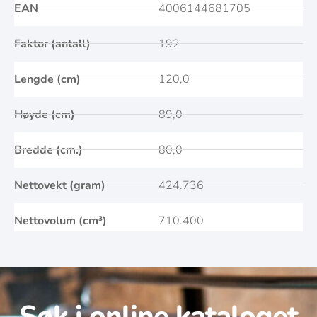
EAN
4006144681705
Faktor (antall)
192
Lengde (cm)
120,0
Høyde (cm)
89,0
Bredde (cm.)
80,0
Nettovekt (gram)
424.736
Nettovolum (cm³)
710.400
Søk i online kataloget