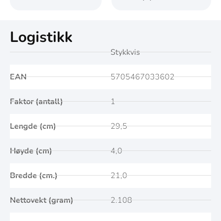
Logistikk
Stykkvis
EAN
5705467033602
Faktor (antall)
1
Lengde (cm)
29,5
Høyde (cm)
4,0
Bredde (cm.)
21,0
Nettovekt (gram)
2.108