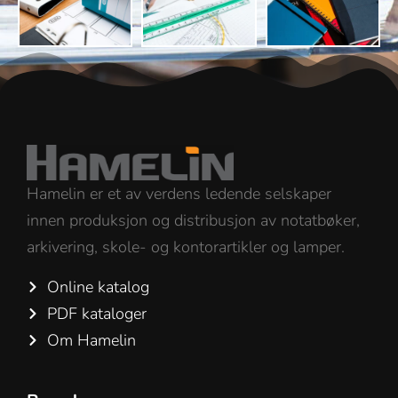
Hamelin er et av verdens ledende selskaper
innen produksjon og distribusjon av notatbøker,
arkivering, skole- og kontorartikler og lamper.
Online katalog
PDF kataloger
Om Hamelin