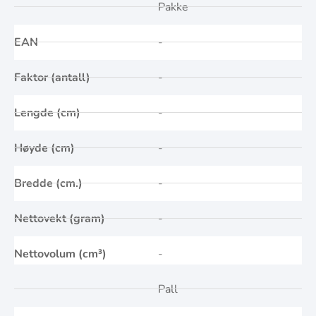
Pakke
EAN
-
Faktor (antall)
-
Lengde (cm)
-
Høyde (cm)
-
Bredde (cm.)
-
Nettovekt (gram)
-
Nettovolum (cm³)
-
Pall