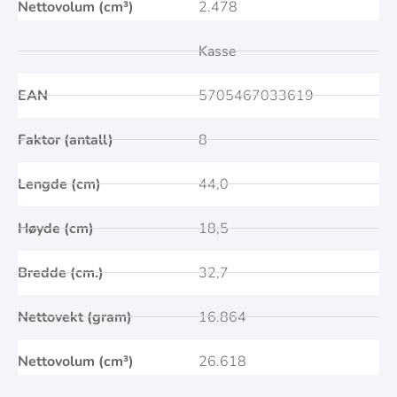
Nettovolum (cm³)
2.478
Kasse
EAN
5705467033619
Faktor (antall)
8
Lengde (cm)
44,0
Høyde (cm)
18,5
Bredde (cm.)
32,7
Nettovekt (gram)
16.864
Nettovolum (cm³)
26.618