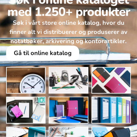
med 1.250+ produkter
Søk i vårt store online katalog, hvor du
finner alt vi distribuerer og produserer av
notatbøker, arkivering og kontorartikler.
Gå til online katalog