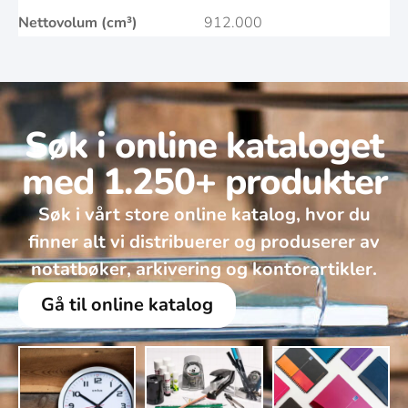
Nettovolum (cm³)
912.000
Søk i online kataloget
med 1.250+ produkter
Søk i vårt store online katalog, hvor du
finner alt vi distribuerer og produserer av
notatbøker, arkivering og kontorartikler.
Gå til online katalog