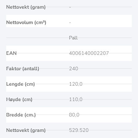
Nettovekt (gram)
-
Nettovolum (cm³)
-
Pall
EAN
4006140002207
Faktor (antall)
240
Lengde (cm)
120,0
Høyde (cm)
110,0
Bredde (cm.)
80,0
Nettovekt (gram)
529.520