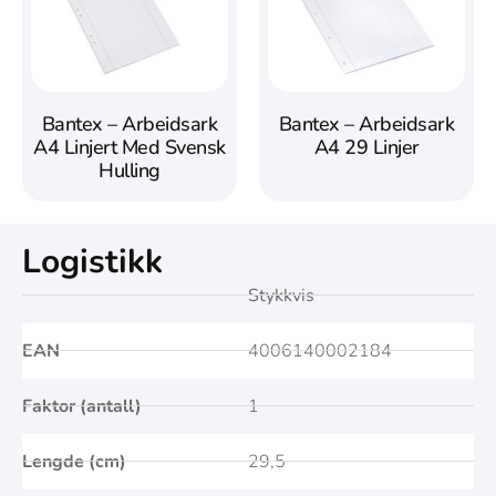
Bantex – Arbeidsark
Bantex – Arbeidsark
A4 Linjert Med Svensk
A4 29 Linjer
Hulling
Logistikk
Stykkvis
EAN
4006140002184
Faktor (antall)
1
Lengde (cm)
29,5