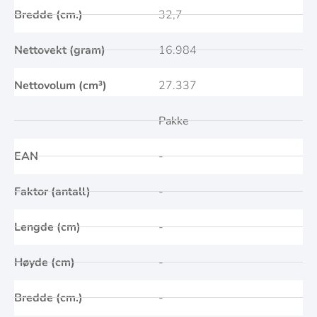
Bredde (cm.)
32,7
Nettovekt (gram)
16.984
Nettovolum (cm³)
27.337
Pakke
EAN
-
Faktor (antall)
-
Lengde (cm)
-
Høyde (cm)
-
Bredde (cm.)
-