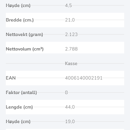
Høyde (cm)
4,5
Bredde (cm.)
21,0
Nettovekt (gram)
2.123
Nettovolum (cm³)
2.788
Kasse
EAN
4006140002191
Faktor (antall)
8
Lengde (cm)
44,0
Høyde (cm)
19,0