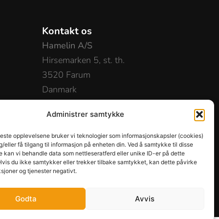
Kontakt os
Hamelin A/S
Hirsemarken 5, st. th.
3520 Farum
Danmark
+45 48 16 50 00
Administrer samtykke
info-dk@hamelinbrands.com
beste opplevelsene bruker vi teknologier som informasjonskapsler (cookies)
og/eller få tilgang til informasjon på enheten din. Ved å samtykke til disse
 kan vi behandle data som nettleseratferd eller unike ID-er på dette
Hvis du ikke samtykker eller trekker tilbake samtykket, kan dette påvirke
sjoner og tjenester negativt.
Godta
Avvis