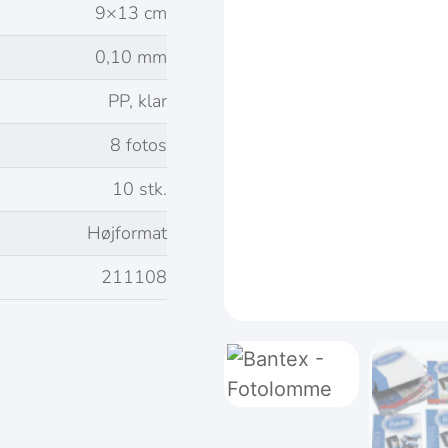
9×13 cm
0,10 mm
PP, klar
8 fotos
10 stk.
Højformat
211108