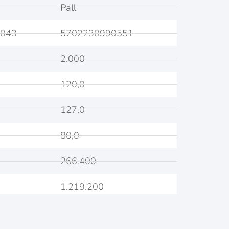
Pall
043
5702230990551
2.000
120,0
127,0
80,0
266.400
1.219.200