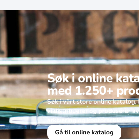
Søk i online kat
med 1.250+ pro
Søk i vårt store online katalog, 
vi distribuerer og produserer a
arkivering og kontorartikler.
Gå til online katalog