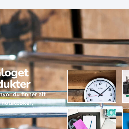
aloget
dukter
hvor du finner alt
v notatbøker,