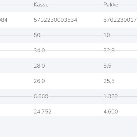
Kasse
Pakke
084
5702230003534
5702230017
50
10
34,0
32,8
28,0
5,5
26,0
25,5
6.660
1.332
24.752
4.600