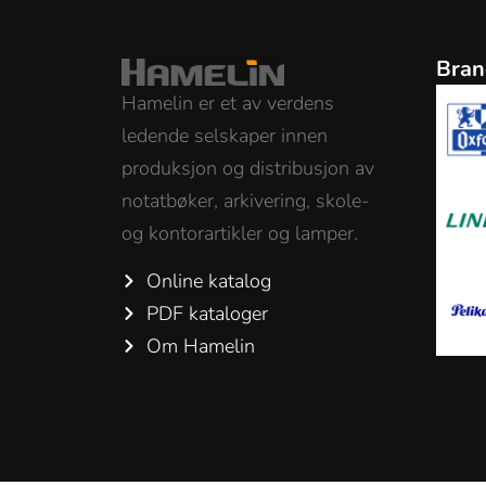
Bran
Hamelin er et av verdens
ledende selskaper innen
produksjon og distribusjon av
notatbøker, arkivering, skole-
og kontorartikler og lamper.
Online katalog
PDF kataloger
Om Hamelin