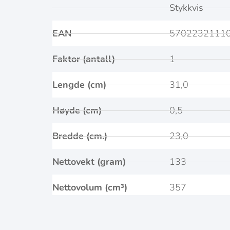
Stykkvis
EAN
5702232111
Faktor (antall)
1
Lengde (cm)
31,0
Høyde (cm)
0,5
Bredde (cm.)
23,0
Nettovekt (gram)
133
Nettovolum (cm³)
357