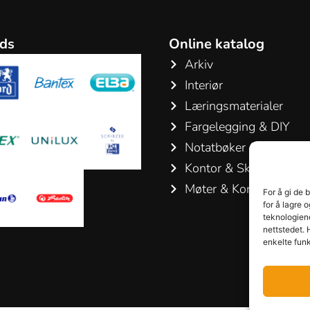
ds
Online katalog
Arkiv
Interiør
Læringsmaterialer
Fargelegging & DIY
Notatbøker & Blokker
Kontor & Skriveartikler
Møter & Konferanser
For å gi de 
for å lagre 
teknologiene
nettstedet. 
enkelte funk