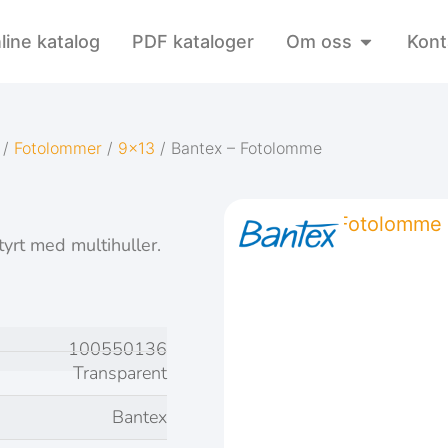
line katalog
PDF kataloger
Om oss
Kont
/
Fotolommer
/
9x13
/ Bantex – Fotolomme
tyrt med multihuller.
100550136
Transparent
Bantex