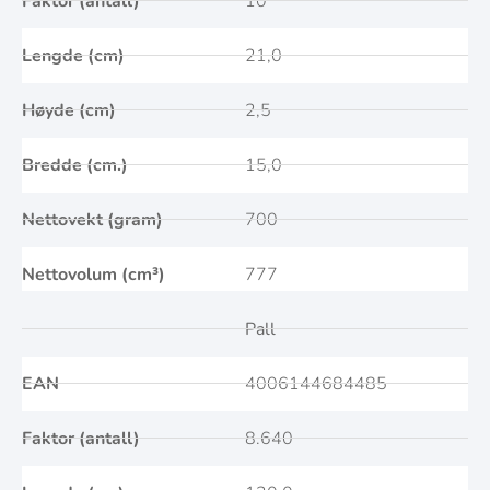
Faktor (antall)
10
Lengde (cm)
21,0
Høyde (cm)
2,5
Bredde (cm.)
15,0
Nettovekt (gram)
700
Nettovolum (cm³)
777
Pall
EAN
4006144684485
Faktor (antall)
8.640