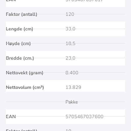
Faktor (antall)
120
Lengde (cm)
33,0
Høyde (cm)
18,5
Bredde (cm.)
23,0
Nettovekt (gram)
8.400
Nettovolum (cm³)
13.829
Pakke
EAN
5705467037600