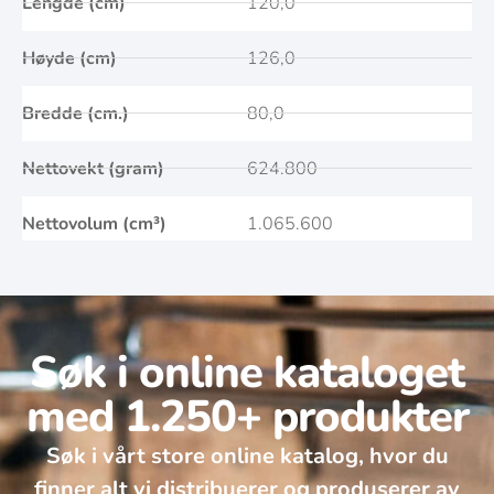
Lengde (cm)
120,0
Høyde (cm)
126,0
Bredde (cm.)
80,0
Nettovekt (gram)
624.800
Nettovolum (cm³)
1.065.600
Søk i online kataloget
med 1.250+ produkter
Søk i vårt store online katalog, hvor du
finner alt vi distribuerer og produserer av