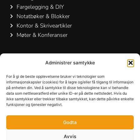
Fargelegging & DIY
Notatbøker & Blokker
Kontor & Skriveartikler
Møter & Konferanser
Kontakt os
Administrer samtykke
Hamelin A/S
Hirsemarken 5, st. th.
For å gi de beste opplevelsene bruker vi teknologier som
informasjonskapsler (cookies) for å lagre og/eller få tilgang til informasjon
3520 Farum
på enheten din. Ved å samtykke til disse teknologiene kan vi behandle
Danmark
data som nettleseratferd eller unike ID-er på dette nettstedet. Hvis du
ikke samtykker eller trekker tilbake samtykket, kan dette påvirke enkelte
funksjoner og tjenester negativt.
+45 48 16 50 00
info-dk@hamelinbrands.com
Godta
Avvis