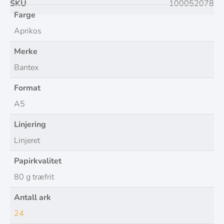
SKU
100052078
Farge
Aprikos
Merke
Bantex
Format
A5
Linjering
Linjeret
Papirkvalitet
80 g træfrit
Antall ark
24