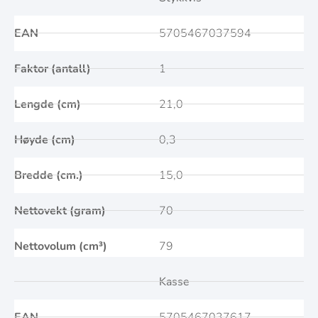
EAN
5705467037594
Faktor (antall)
1
Lengde (cm)
21,0
Høyde (cm)
0,3
Bredde (cm.)
15,0
Nettovekt (gram)
70
Nettovolum (cm³)
79
Kasse
EAN
5705467037617