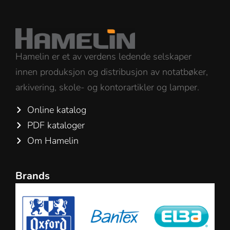
Hamelin er et av verdens ledende selskaper
innen produksjon og distribusjon av notatbøker,
arkivering, skole- og kontorartikler og lamper.
Online katalog
PDF kataloger
Om Hamelin
Brands