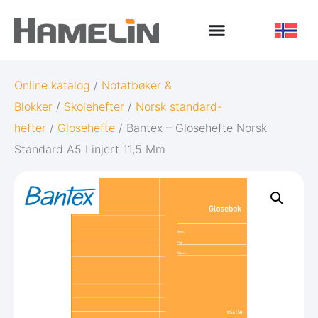
Online katalog
/
Notatbøker &
Blokker
/
Skolehefter
/
Norsk standard-
hefter
/
Glosehefte
/ Bantex – Glosehefte Norsk
Standard A5 Linjert 11,5 Mm