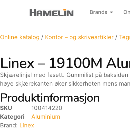
Brands
On
Online katalog
/
Kontor – og skriveartikler
/
Teg
Linex – 19100M Alum
Skjærelinjal med fasett. Gummilist på baksiden f
høye skjærekanten øker sikkerheten mens man s
Produktinformasjon
SKU
100414220
Kategori
Aluminium
Brand:
Linex