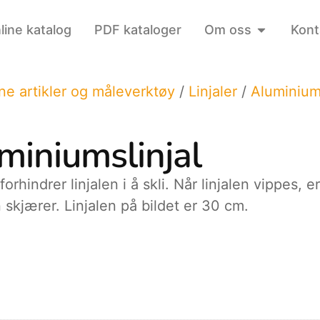
line katalog
PDF kataloger
Om oss
Kont
ne artikler og måleverktøy
/
Linjaler
/
Aluminiu
iniumslinjal
orhindrer linjalen i å skli. Når linjalen vippes,
kjærer. Linjalen på bildet er 30 cm.