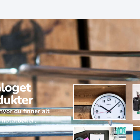
aloget
dukter
hvor du finner alt
v notatbøker,