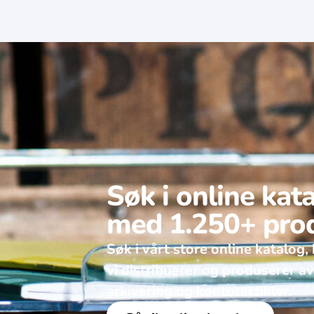
Søk i online kat
med 1.250+ pro
Søk i vårt store online katalog, 
vi distribuerer og produserer a
arkivering og kontorartikler.