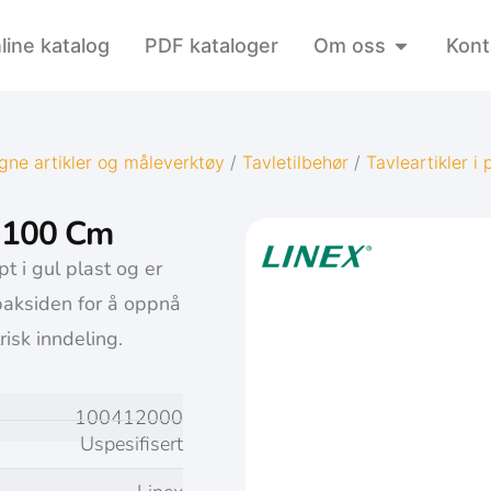
line katalog
PDF kataloger
Om oss
Kont
gne artikler og måleverktøy
/
Tavletilbehør
/
Tavleartikler i 
, 100 Cm
pt i gul plast og er
baksiden for å oppnå
isk inndeling.
100412000
Uspesifisert