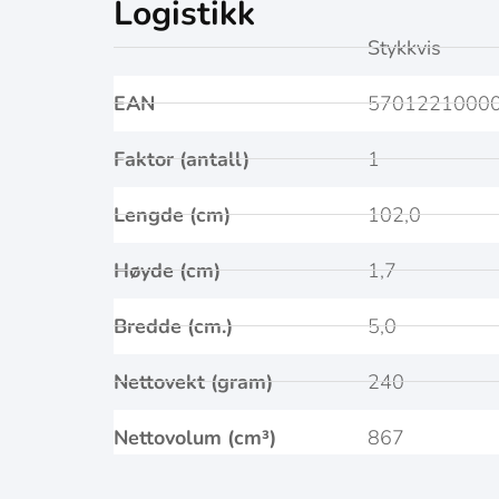
Logistikk
Stykkvis
EAN
5701221000
Faktor (antall)
1
Lengde (cm)
102,0
Høyde (cm)
1,7
Bredde (cm.)
5,0
Nettovekt (gram)
240
Nettovolum (cm³)
867