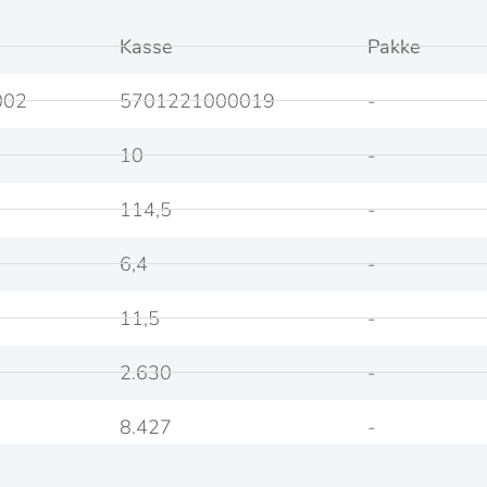
Kasse
Pakke
002
5701221000019
-
10
-
114,5
-
6,4
-
11,5
-
2.630
-
8.427
-