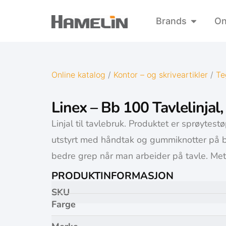
Brands
On
Online katalog
/
Kontor – og skriveartikler
/
Te
Linex – Bb 100 Tavlelinjal
Linjal til tavlebruk. Produktet er sprøytestø
utstyrt med håndtak og gummiknotter på 
bedre grep når man arbeider på tavle. Metr
PRODUKTINFORMASJON
SKU
Farge