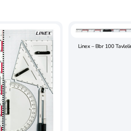
Linex – Bbr 100 Tavleli