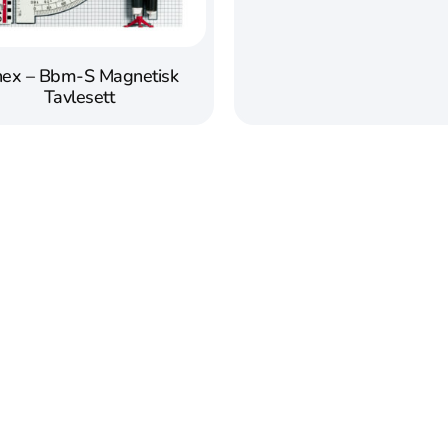
nex – Bbm-S Magnetisk
Tavlesett