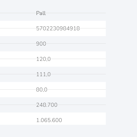
Pall
5702230984918
900
120,0
111,0
80,0
248.700
1.065.600