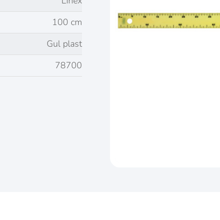
Linex
100 cm
Gul plast
78700