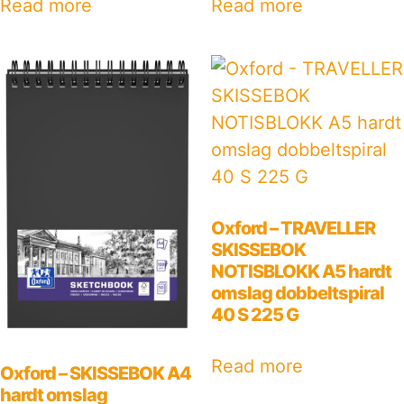
Read more
Read more
Oxford – TRAVELLER
SKISSEBOK
NOTISBLOKK A5 hardt
omslag dobbeltspiral
40 S 225 G
Read more
Oxford – SKISSEBOK A4
hardt omslag