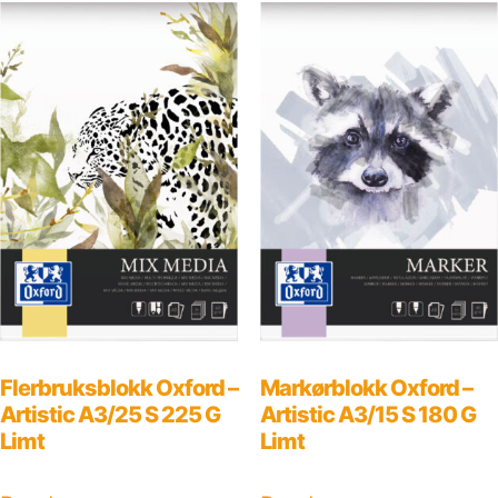
Flerbruksblokk Oxford –
Markørblokk Oxford –
Artistic A3/25 S 225 G
Artistic A3/15 S 180 G
Limt
Limt