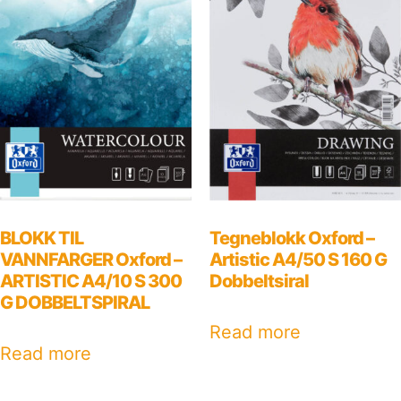
BLOKK TIL
Tegneblokk Oxford –
VANNFARGER Oxford –
Artistic A4/50 S 160 G
ARTISTIC A4/10 S 300
Dobbeltsiral
G DOBBELTSPIRAL
Read more
Read more