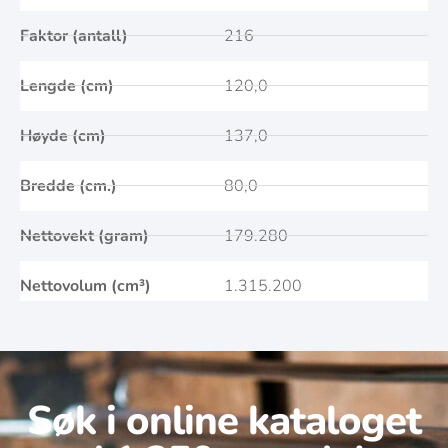
Faktor (antall)
216
Lengde (cm)
120,0
Høyde (cm)
137,0
Bredde (cm.)
80,0
Nettovekt (gram)
179.280
Nettovolum (cm³)
1.315.200
Søk i online kataloget