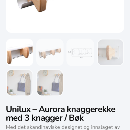
Unilux – Aurora knaggerekke
med 3 knagger / Bøk
Med det skandinaviske designet og innslaget av