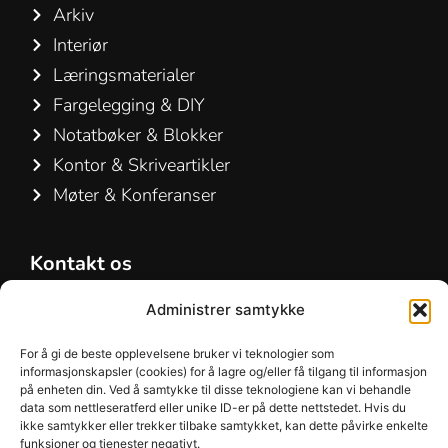
Arkiv
Interiør
Læringsmaterialer
Fargelegging & DIY
Notatbøker & Blokker
Kontor & Skriveartikler
Møter & Konferanser
Kontakt os
Hamelin A/S
Administrer samtykke
Hirsemarken 5, st. th.
3520 Farum
For å gi de beste opplevelsene bruker vi teknologier som
informasjonskapsler (cookies) for å lagre og/eller få tilgang til informasjon
Danmark
på enheten din. Ved å samtykke til disse teknologiene kan vi behandle
data som nettleseratferd eller unike ID-er på dette nettstedet. Hvis du
+45 48 16 50 00
ikke samtykker eller trekker tilbake samtykket, kan dette påvirke enkelte
funksjoner og tjenester negativt.