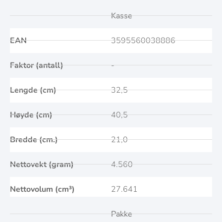
Kasse
EAN
3595560038886
Faktor (antall)
-
Lengde (cm)
32,5
Høyde (cm)
40,5
Bredde (cm.)
21,0
Nettovekt (gram)
4.560
Nettovolum (cm³)
27.641
Pakke