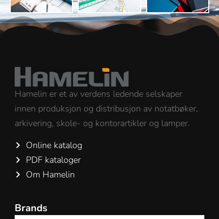
Hamelin er et av verdens ledende selskaper
innen produksjon og distribusjon av notatbøker,
arkivering, skole- og kontorartikler og lamper.
Online katalog
PDF kataloger
Om Hamelin
Brands