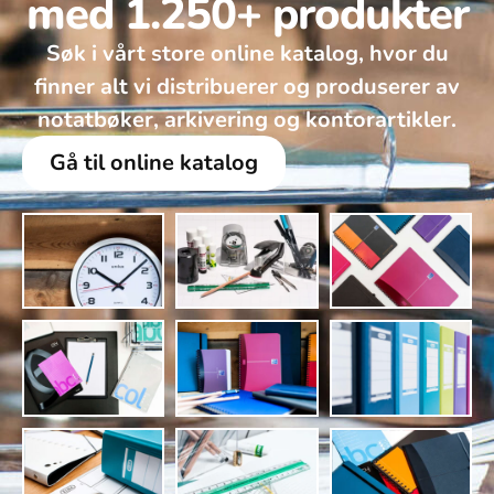
med 1.250+ produkter
Søk i vårt store online katalog, hvor du
finner alt vi distribuerer og produserer av
notatbøker, arkivering og kontorartikler.
Gå til online katalog