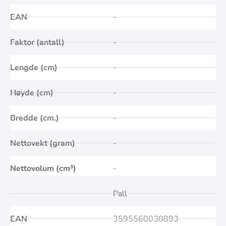
EAN
-
Faktor (antall)
-
Lengde (cm)
-
Høyde (cm)
-
Bredde (cm.)
-
Nettovekt (gram)
-
Nettovolum (cm³)
-
Pall
EAN
3595560038893