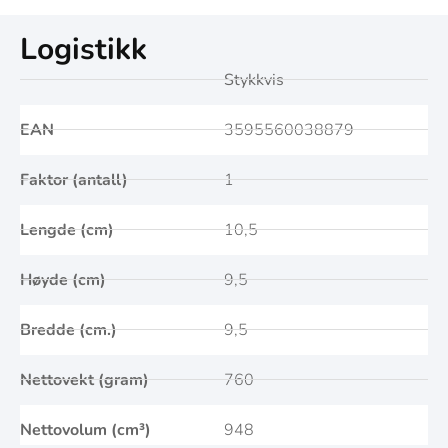
Logistikk
Stykkvis
EAN
3595560038879
Faktor (antall)
1
Lengde (cm)
10,5
Høyde (cm)
9,5
Bredde (cm.)
9,5
Nettovekt (gram)
760
Nettovolum (cm³)
948