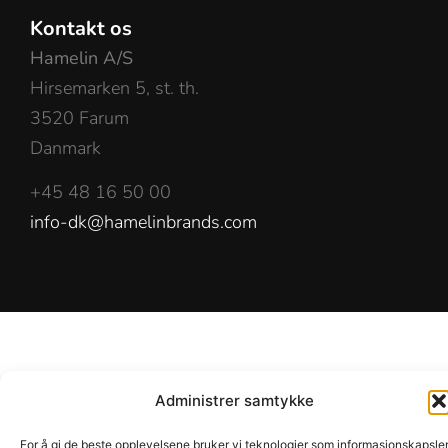
Kontakt os
Hamelin A/S
Hirsemarken 5, st. th.
3520 Farum
Danmark
+45 48 16 50 00
info-dk@hamelinbrands.com
Administrer samtykke
For å gi de beste opplevelsene bruker vi teknologier som informasjonskapsle