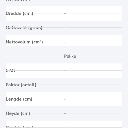
Bredde (cm.)
-
Nettovekt (gram)
-
Nettovolum (cm³)
-
Pakke
EAN
-
Faktor (antall)
-
Lengde (cm)
-
Høyde (cm)
-
Bredde (cm.)
-