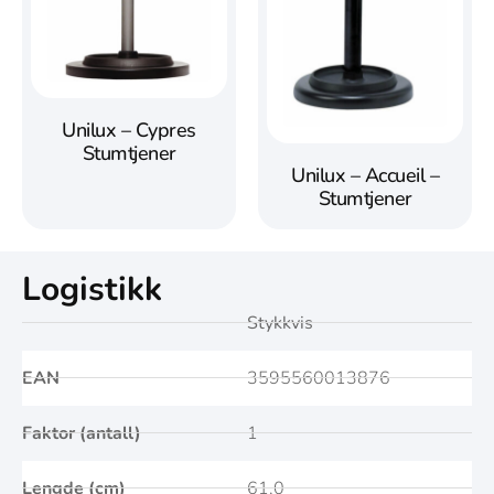
Unilux – Cypres
Stumtjener
Unilux – Accueil –
Stumtjener
Logistikk
Stykkvis
EAN
3595560013876
Faktor (antall)
1
Lengde (cm)
61,0