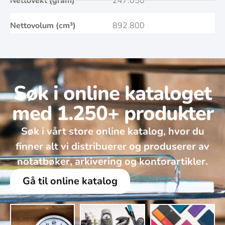
Nettovekt (gram)
247.050
Nettovolum (cm³)
892.800
Søk i online kataloget
med 1.250+ produkter
Søk i vårt store online katalog, hvor du
finner alt vi distribuerer og produserer av
notatbøker, arkivering og kontorartikler.
Gå til online katalog