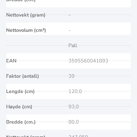
Nettovekt (gram)
-
Nettovolum (cm³)
-
Pall
EAN
3595560041893
Faktor (antall)
39
Lengde (cm)
120,0
Høyde (cm)
93,0
Bredde (cm.)
80,0