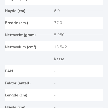
Høyde (cm)
6,0
Bredde (cm.)
37,0
Nettovekt (gram)
5.950
Nettovolum (cm³)
13.542
Kasse
EAN
-
Faktor (antall)
-
Lengde (cm)
-
Høyde (cm)
-