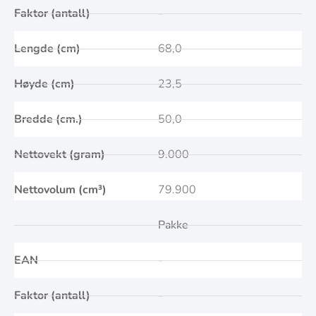
Faktor (antall)
-
Lengde (cm)
68,0
Høyde (cm)
23,5
Bredde (cm.)
50,0
Nettovekt (gram)
9.000
Nettovolum (cm³)
79.900
Pakke
EAN
-
Faktor (antall)
-