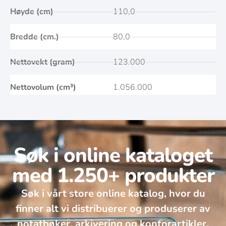
Høyde (cm)
110,0
Bredde (cm.)
80,0
Nettovekt (gram)
123.000
Nettovolum (cm³)
1.056.000
Søk i online kataloget
med 1.250+ produkter
Søk i vårt store online katalog, hvor du
finner alt vi distribuerer og produserer av
notatbøker, arkivering og kontorartikler.