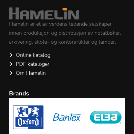
Hamelin er et av verdens ledende selskaper
innen produksjon og distribusjon av notatbøker,
arkivering, skole- og kontorartikler og lamper.
Online katalog
PDF kataloger
Om Hamelin
Brands