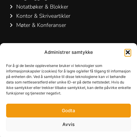
Notatbøker & Blokker
Kontor & Skriveartikler
Møter & Konferanser
Kontakt os
Administrer samtykke
Hamelin A/S
Hirsemarken 5, st. th.
For å gi de beste opplevelsene bruker vi teknologier som
informasjonskapsler (cookies) for å lagre og/eller få tilgang til informasjon
3520 Farum
på enheten din. Ved å samtykke til disse teknologiene kan vi behandle
Danmark
data som nettleseratferd eller unike ID-er på dette nettstedet. Hvis du
ikke samtykker eller trekker tilbake samtykket, kan dette påvirke enkelte
funksjoner og tjenester negativt.
+45 48 16 50 00
info-dk@hamelinbrands.com
Godta
Avvis