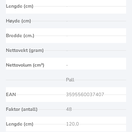
Lengde (cm)
-
Høyde (cm)
-
Bredde (cm.)
-
Nettovekt (gram)
-
Nettovolum (cm³)
-
Pall
EAN
3595560037407
Faktor (antall)
48
Lengde (cm)
120,0