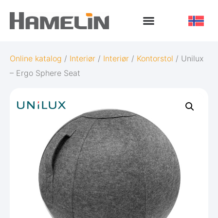
Online katalog
/
Interiør
/
Interiør
/
Kontorstol
/ Unilux
– Ergo Sphere Seat