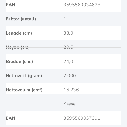
EAN
3595560034628
Faktor (antall)
1
Lengde (cm)
33,0
Høyde (cm)
20,5
Bredde (cm.)
24,0
Nettovekt (gram)
2.000
Nettovolum (cm³)
16.236
Kasse
EAN
3595560037391