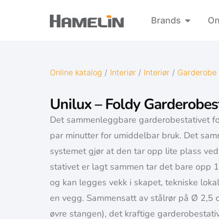
Brands
On
Online katalog
/
Interiør
/
Interiør
/
Garderobe
Unilux – Foldy Garderobes
Det sammenleggbare garderobestativet fol
par minutter for umiddelbar bruk. Det s
systemet gjør at den tar opp lite plass ve
stativet er lagt sammen tar det bare opp 
og kan legges vekk i skapet, tekniske lokal
en vegg. Sammensatt av stålrør på Ø 2,5 
øvre stangen), det kraftige garderobestati