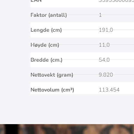
Faktor (antall)
1
Lengde (cm)
191,0
Høyde (cm)
11,0
Bredde (cm.)
54,0
Nettovekt (gram)
9.820
Nettovolum (cm³)
113.454