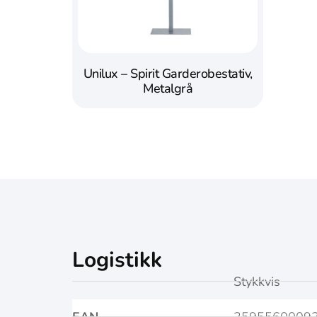
Unilux – Spirit Garderobestativ,
Metalgrå
Logistikk
Stykkvis
EAN
3595560009