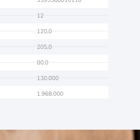
12
120,0
205,0
80,0
130.000
1.968.000