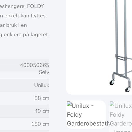
kleshengere. FOLDY
n enkelt kan flyttes.
r bruk i en
g enklere på lageret.
400050665
Sølv
Unilux
88 cm
49 cm
180 cm