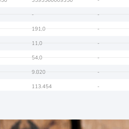
-
-
191,0
-
11,0
-
54,0
-
9.820
-
113.454
-