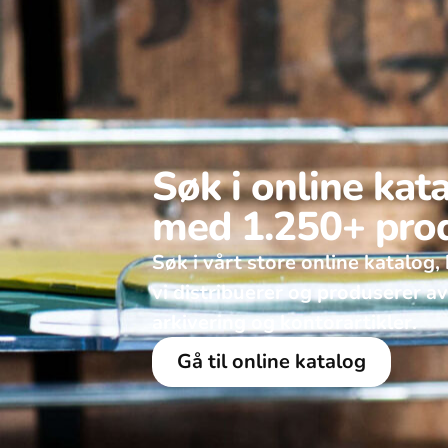
Søk i online kat
med 1.250+ pro
Søk i vårt store online katalog, 
vi distribuerer og produserer a
arkivering og kontorartikler.
Gå til online katalog