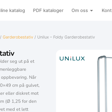
line katalog
PDF kataloger
Om oss
Kont
/
Garderobestativ
/ Unilux – Foldy Garderobestativ
tativ
der seg ut på et
ammenleggbare
d oppbevaring. Når
10×49 cm på gulvet,
er eller diskret mot
cm (Ø 1,25 for den
vet med et lett