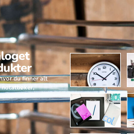
aloget
dukter
hvor du finner alt
v notatbøker,