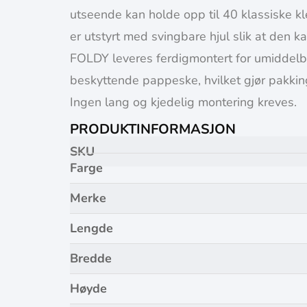
utseende kan holde opp til 40 klassiske 
er utstyrt med svingbare hjul slik at den ka
FOLDY leveres ferdigmontert for umiddelba
beskyttende pappeske, hvilket gjør pakkin
Ingen lang og kjedelig montering kreves.
PRODUKTINFORMASJON
SKU
Farge
Merke
Lengde
Bredde
Høyde