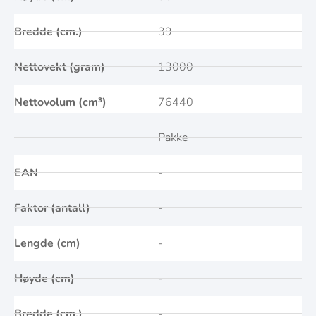
Bredde (cm.)
39
Nettovekt (gram)
13000
Nettovolum (cm³)
76440
Pakke
EAN
-
Faktor (antall)
-
Lengde (cm)
-
Høyde (cm)
-
Bredde (cm.)
-