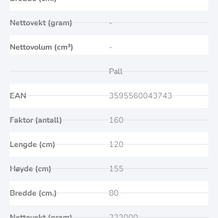
Nettovekt (gram)
-
Nettovolum (cm³)
-
Pall
EAN
3595560043743
Faktor (antall)
160
Lengde (cm)
120
Høyde (cm)
155
Bredde (cm.)
80
Nettovekt (gram)
223000