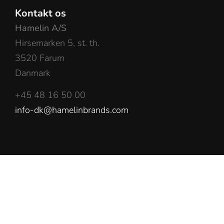
Kontakt os
Hamelin A/S
Hirsemarken 5, st. th.
3520 Farum
Danmark
+45 48 16 50 00
info-dk@hamelinbrands.com