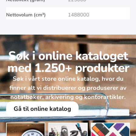
Nettovolum (cm³)
1488000
Søk i online kataloget
med 1.250+ produkter
Søk i vårt store online katalog, hvor du
finner alt vi distribuerer og produserer av
notatbøker, arkivering og kontorartikler.
Gå til online katalog