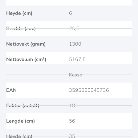
Høyde (cm)
6
Bredde (cm.)
26,5
Nettovekt (gram)
1300
Nettovolum (cm³)
5167,5
Kasse
EAN
3595560043736
Faktor (antall)
10
Lengde (cm)
56
Høyde (cm)
35