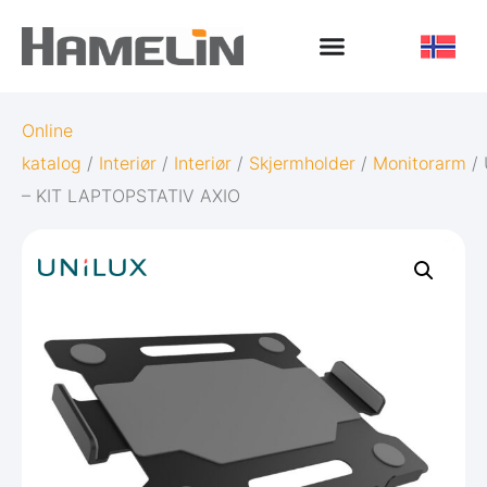
Online
katalog
/
Interiør
/
Interiør
/
Skjermholder
/
Monitorarm
/ 
– KIT LAPTOPSTATIV AXIO