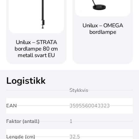
Unilux – OMEGA
bordlampe
Unilux – STRATA
bordlampe 80 cm
metall svart EU
Logistikk
Stykkvis
EAN
3595560043323
Faktor (antall)
1
Lengde (cm)
32,5