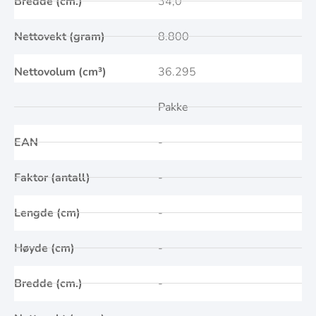
Bredde (cm.)
34,0
Nettovekt (gram)
8.800
Nettovolum (cm³)
36.295
Pakke
EAN
-
Faktor (antall)
-
Lengde (cm)
-
Høyde (cm)
-
Bredde (cm.)
-