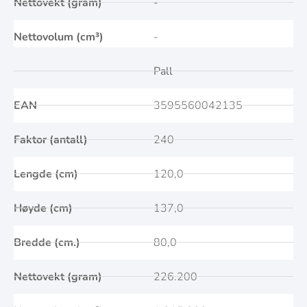
Nettovekt (gram)
-
Nettovolum (cm³)
-
Pall
EAN
3595560042135
Faktor (antall)
240
Lengde (cm)
120,0
Høyde (cm)
137,0
Bredde (cm.)
80,0
Nettovekt (gram)
226.200