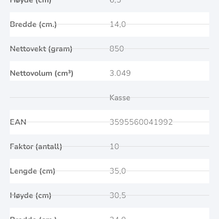
Bredde (cm.)
14,0
Nettovekt (gram)
850
Nettovolum (cm³)
3.049
Kasse
EAN
3595560041992
Faktor (antall)
10
Lengde (cm)
35,0
Høyde (cm)
30,5