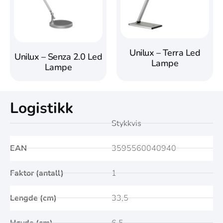
Unilux – Terra Led
Unilux – Senza 2.0 Led
Lampe
Lampe
Logistikk
Stykkvis
EAN
3595560040940
Faktor (antall)
1
Lengde (cm)
33,5
Høyde (cm)
6,5