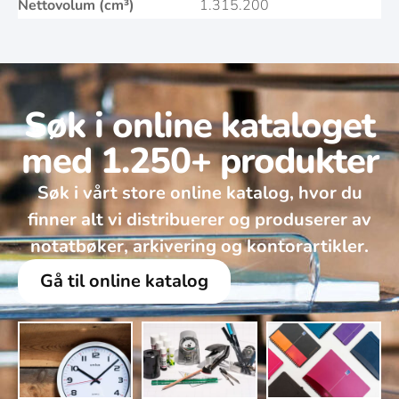
Nettovolum (cm³)
1.315.200
Søk i online kataloget
med 1.250+ produkter
Søk i vårt store online katalog, hvor du
finner alt vi distribuerer og produserer av
notatbøker, arkivering og kontorartikler.
Gå til online katalog