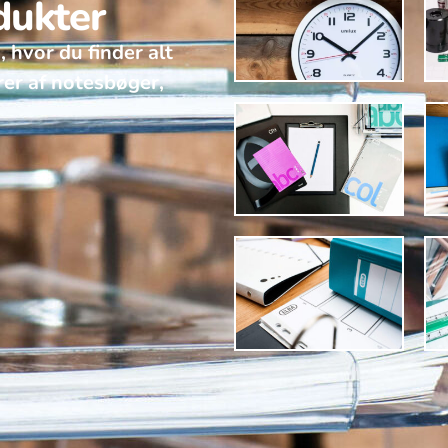
dukter
, hvor du finder alt
rer af notesbøger,