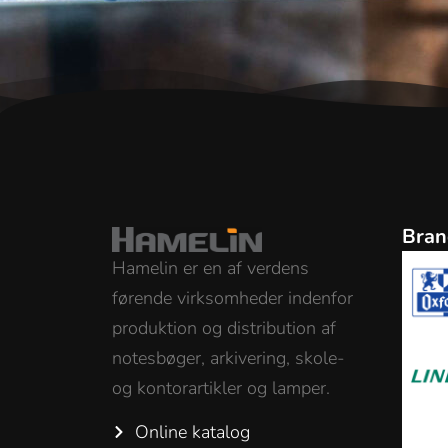
Bran
Hamelin er en af verdens
førende virksomheder indenfor
produktion og distribution af
notesbøger, arkivering, skole-
og kontorartikler og lamper.
Online katalog