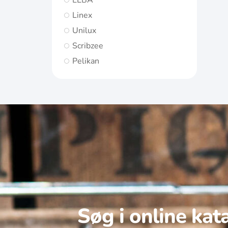
ELBA
Linex
Unilux
Scribzee
Pelikan
Søg i online kat