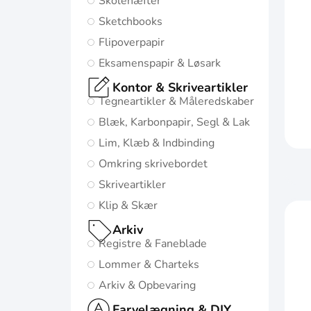
Skolehæfter
mulige start i
Sketchbooks
livet:
Flipoverpapir
Diskret og
Eksamenspapir & Løsark
minimalistisk
Kontor & Skriveartikler
design
Tegneartikler & Måleredskaber
5
Blæk, Karbonpapir, Segl & Lak
naturinspirerede
Lim, Klæb & Indbinding
farver med
Omkring skrivebordet
matchende
Skriveartikler
twin-wire
Klip & Skær
Gå til
Arkiv
Oxford
Registre & Faneblade
Origins
Lommer & Charteks
Arkiv & Opbevaring
Farvelægning & DIY