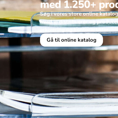
med 1.250+ pro
Søg i vores store online katalog
hvad vi distribuerer og produce
arkivering og kontorartikler. ​
Gå til online katalog