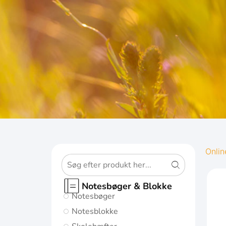
OXFOR
Onlin
ORIGINS
Notesbøger & Blokke
Notesbøger
Giv dine noter
Notesblokke
den bedst