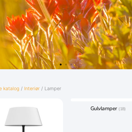
D
e katalog
/
Interiør
/ Lamper
Gulvlamper
(18)