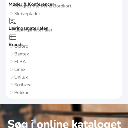
Møder & Konferencer
Kongresmærker & Bordkort
Skriveplader
Læringsmaterialer
Læringsmaterialer
Brands
Oxford
Bantex
ELBA
Linex
Unilux
Scribzee
Pelikan
Søg i online kataloget