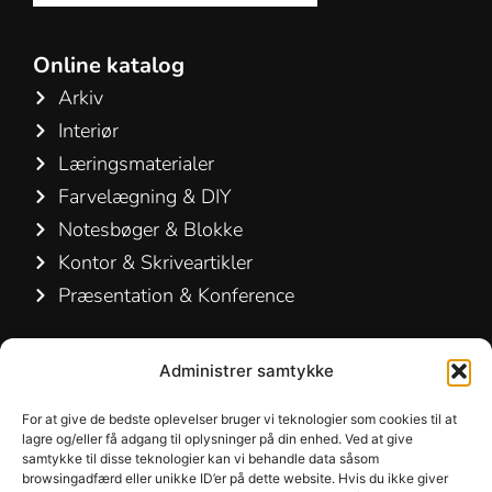
Online katalog
Arkiv
Interiør
Læringsmaterialer
Farvelægning & DIY
Notesbøger & Blokke
Kontor & Skriveartikler
Præsentation & Konference
Kontakt os
Administrer samtykke
Hamelin A/S
For at give de bedste oplevelser bruger vi teknologier som cookies til at
Hirsemarken 5, st. th.
lagre og/eller få adgang til oplysninger på din enhed. Ved at give
samtykke til disse teknologier kan vi behandle data såsom
3520 Farum
browsingadfærd eller unikke ID’er på dette website. Hvis du ikke giver