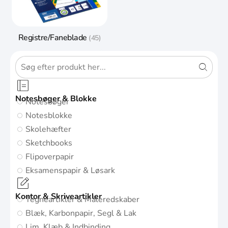
Registre/Faneblade
(45)
Notesbøger & Blokke
Notesbøger
Notesblokke
Skolehæfter
Sketchbooks
Flipoverpapir
Eksamenspapir & Løsark
Kontor & Skriveartikler
Tegneartikler & Måleredskaber
Blæk, Karbonpapir, Segl & Lak
Lim, Klæb & Indbinding