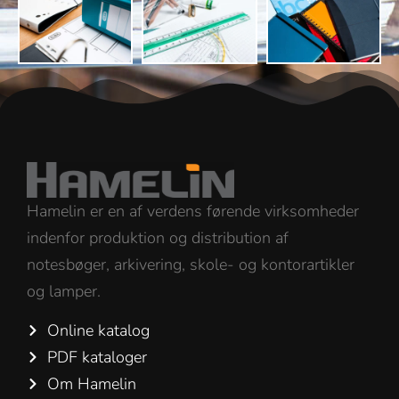
Hamelin er en af verdens førende virksomheder
indenfor produktion og distribution af
notesbøger, arkivering, skole- og kontorartikler
og lamper.
Online katalog
PDF kataloger
Om Hamelin