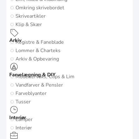
Omkring skrivebordet
Skriveartikler
Klip & Skær
Arkiv
Registre & Faneblade
Lommer & Charteks
Arkiv & Opbevaring
Farvelægning & DIY
Modellervoks, Clips & Lim
Vandfarver & Pensler
Farveblyanter
Tusser
Interiør
Lamper
Interiør