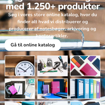
med 1.250+ produkter
Søg i vores store online katalog, hvor du
finder alt hvad vi distribuerer og
producerer af notesbøger, arkivering og
kontorartikler. ​
Gå til online katalog