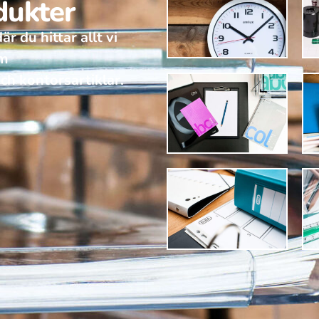
dukter
r du hittar allt vi
om
ch kontorsartiklar.