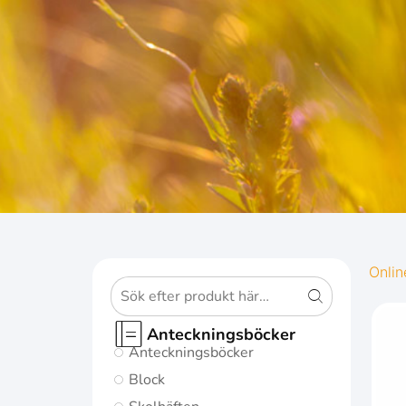
OXFOR
Onlin
ORIGINS
Anteckningsböcker
Anteckningsböcker
Ge dina
Block
anteckningar