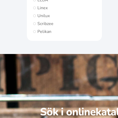
ELBA
Linex
Unilux
Scribzee
Pelikan
Sök i onlinekat