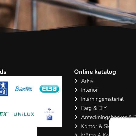
ds
Online katalog
Arkiv
Interiör
Inlärningsmaterial
Färg & DIY
Anteckningsböcker & B
Kontor & Skriv artiklar
Möten & Konferenser