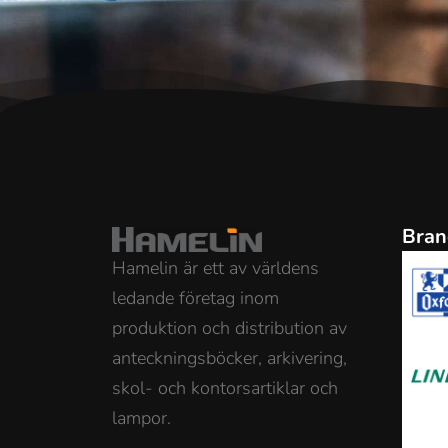
Bran
Hamelin är ett av världens
ledande företag inom
produktion och distribution av
anteckningsböcker, arkivering,
skol- och kontorsartiklar och
lampor.