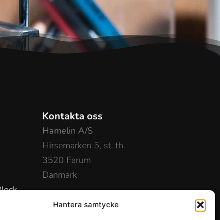
Kontakta oss
Hamelin A/S
Hirsemarken 5, st. th.
3520 Farum
Danmark
lock
+45 48 16 50 00
Hantera samtycke
info-dk@hamelinbrands.com