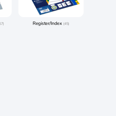
Register/Index
67)
(45)