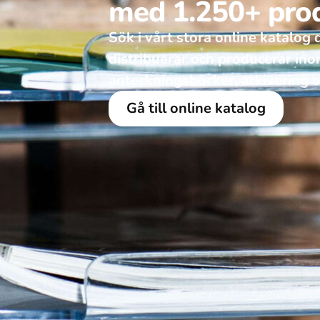
med 1.250+ pro
Sök i vårt stora online katalog dä
distribuerar och producerar in
anteckningsböcker, arkivering o
Gå till online katalog