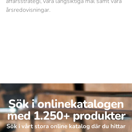
affärsstrategi, våra långsiktiga mål samt våra
årsredovisningar.
Sök i onlinekatalogen
med 1.250+ produkter
Sök i vårt stora online katalog där du hittar