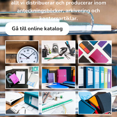
allt vi distribuerar och producerar inom
anteckningsböcker, arkivering och
kontorsartiklar.
Gå till online katalog