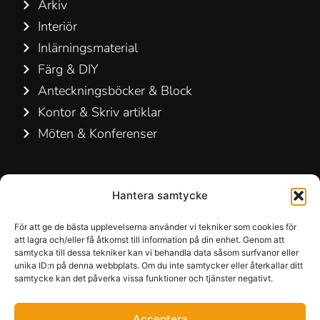
Arkiv
Interiör
Inlärningsmaterial
Färg & DIY
Anteckningsböcker & Block
Kontor & Skriv artiklar
Möten & Konferenser
Kontakta oss
Hantera samtycke
Hamelin A/S
Hirsemarken 5, st. th.
För att ge de bästa upplevelserna använder vi tekniker som cookies för
att lagra och/eller få åtkomst till information på din enhet. Genom att
3520 Farum
samtycka till dessa tekniker kan vi behandla data såsom surfvanor eller
Danmark
unika ID:n på denna webbplats. Om du inte samtycker eller återkallar ditt
samtycke kan det påverka vissa funktioner och tjänster negativt.
+45 48 16 50 00
Acceptera