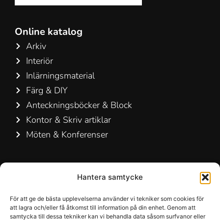
Online katalog
Arkiv
Interiör
Inlärningsmaterial
Färg & DIY
Anteckningsböcker & Block
Kontor & Skriv artiklar
Möten & Konferenser
Kontakta oss
Hantera samtycke
Hamelin A/S
Hirsemarken 5, st. th.
För att ge de bästa upplevelserna använder vi tekniker som cookies för
att lagra och/eller få åtkomst till information på din enhet. Genom att
3520 Farum
samtycka till dessa tekniker kan vi behandla data såsom surfvanor eller