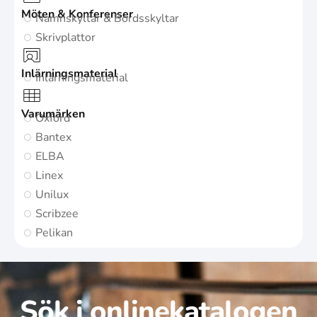
Möten & Konferenser
Namnskyltar & Bordsskyltar
Skrivplattor
Inlärningsmaterial
Inlärningsmaterial
Varumärken
Oxford
Bantex
ELBA
Linex
Unilux
Scribzee
Pelikan
Sök i onlinekatalogen