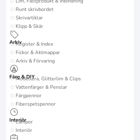
Lim, Fästprodukt & Inbindning
Runt skrivbordet
Skrivartiklar
Klipp & Skär
Arkiv
Register & Index
Fickor & Aktmappar
Arkiv & Förvaring
Färg & DIY
Modellera, Glitterlim & Clips
Vattenfärger & Penslar
Färgpennor
Fiberspetspennor
Interiör
Lampor
Interiör