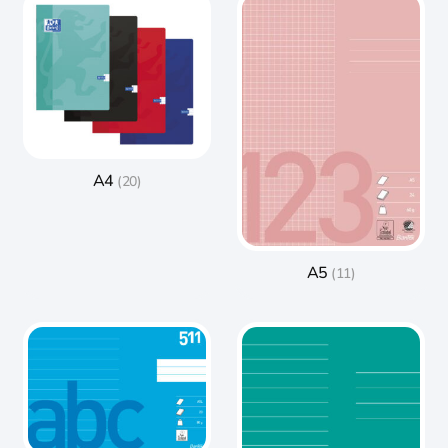
A4
(20)
A5
(11)