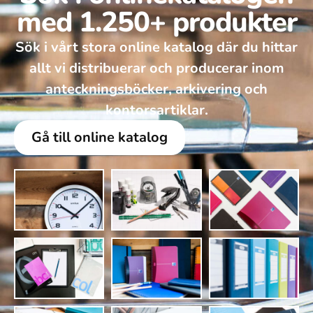
med 1.250+ produkter
Sök i vårt stora online katalog där du hittar
allt vi distribuerar och producerar inom
anteckningsböcker, arkivering och
kontorsartiklar.
Gå till online katalog