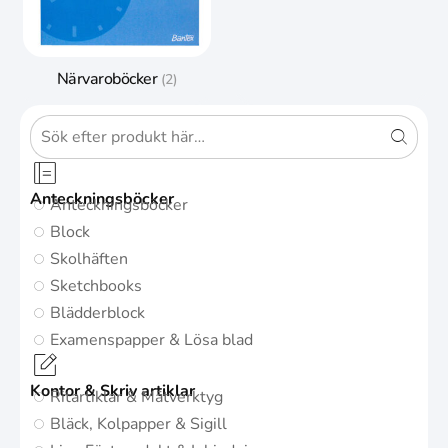
Närvaroböcker
(2)
Anteckningsböcker
Anteckningsböcker
Block
Skolhäften
Sketchbooks
Blädderblock
Examenspapper & Lösa blad
Kontor & Skriv artiklar
Ritartiklar & Mätverktyg
Bläck, Kolpapper & Sigill