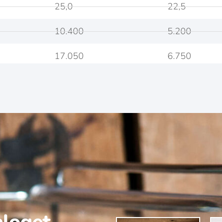
25,0
22,5
10.400
5.200
17.050
6.750