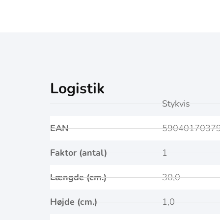
Logistik
Stykvis
EAN
5904017037
Faktor (antal)
1
Længde (cm.)
30,0
Højde (cm.)
1,0