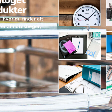
aloget
dukter
, hvor du finder alt
rer af notesbøger,