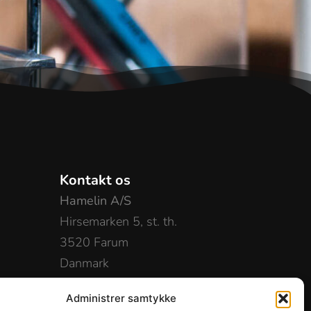
Kontakt os
Hamelin A/S
Hirsemarken 5, st. th.
3520 Farum
Danmark
+45 48 16 50 00
Administrer samtykke