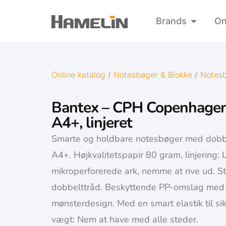
Brands
On
Online katalog
/
Notesbøger & Blokke
/
Notes
Bantex – CPH Copenhage
A4+, linjeret
Smarte og holdbare notesbøger med dobbel
A4+. Højkvalitetspapir 80 gram, linjering: 
mikroperforerede ark, nemme at rive ud. S
dobbelttråd. Beskyttende PP-omslag med 
mønsterdesign. Med en smart elastik til sik
vægt: Nem at have med alle steder.