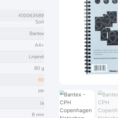
400063589
Sort
Bantex
A4+
Linjeret
80 g
80
PP
Ja
8 mm