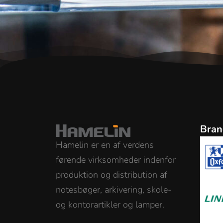
Bran
Hamelin er en af verdens
førende virksomheder indenfor
produktion og distribution af
notesbøger, arkivering, skole-
og kontorartikler og lamper.