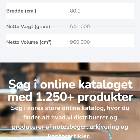
Bredde (cm.)
80,0
Netto Vægt (gram)
641.000
Netto Volume (cm³)
960.000
Søg i online kataloget
med 1.250+ produkter
Søg i vores store online katalog, hvor du
finder alt hvad vi distribuerer og
producerer af notesbøger, arkivering og
kontorartikler. ​