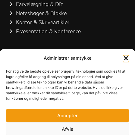
Farvelægning & DIY
Notesbøger & Blokke
Kontor & Skriveartikler
Præsentation & Konference
Kontakt os
Administrer samtykke
Hamelin A/S
Hirsemarken 5, st. th.
For at give de bedste oplevelser bruger vi teknologier som cookies til at
lagre og/eller få adgang til oplysninger på din enhed. Ved at give
3520 Farum
samtykke til disse teknologier kan vi behandle data såsom
Danmark
browsingadfærd eller unikke ID’er på dette website. Hvis du ikke giver
samtykke eller trækker dit samtykke tilbage, kan det påvirke visse
funktioner og muligheder negativt.
+45 48 16 50 00
info-dk@hamelinbrands.com
Accepter
Afvis