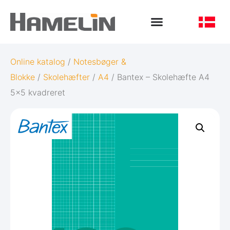
Online katalog
/
Notesbøger &
Blokke
/
Skolehæfter
/
A4
/ Bantex – Skolehæfte A4
5×5 kvadreret