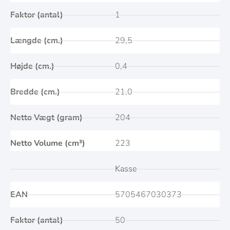
Faktor (antal)
1
Længde (cm.)
29,5
Højde (cm.)
0,4
Bredde (cm.)
21,0
Netto Vægt (gram)
204
Netto Volume (cm³)
223
Kasse
EAN
5705467030373
Faktor (antal)
50