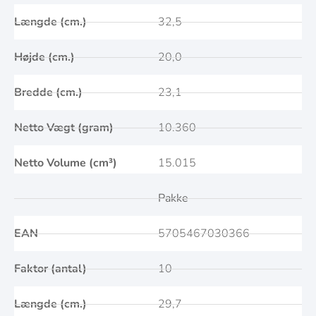
Længde (cm.)
32,5
Højde (cm.)
20,0
Bredde (cm.)
23,1
Netto Vægt (gram)
10.360
Netto Volume (cm³)
15.015
Pakke
EAN
5705467030366
Faktor (antal)
10
Længde (cm.)
29,7