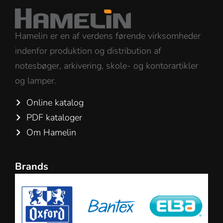
Hamelin er en af verdens førende virksomheder
indenfor produktion og distribution af
notesbøger, arkivering, skole- og kontorartikler
og lamper.
Online katalog
PDF kataloger
Om Hamelin
Brands