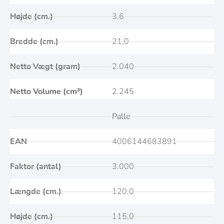
Højde (cm.)
3,6
Bredde (cm.)
21,0
Netto Vægt (gram)
2.040
Netto Volume (cm³)
2.245
Palle
EAN
4006144683891
Faktor (antal)
3.000
Længde (cm.)
120,0
Højde (cm.)
115,0