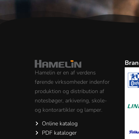
Bran
Hamelin er en af verdens
førende virksomheder indenfor
produktion og distribution af
notesbøger, arkivering, skole-
og kontorartikler og lamper.
Online katalog
PDF kataloger