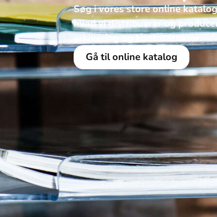
Søg i vores store online katalog
hvad vi distribuerer og produce
arkivering og kontorartikler. ​
Gå til online katalog