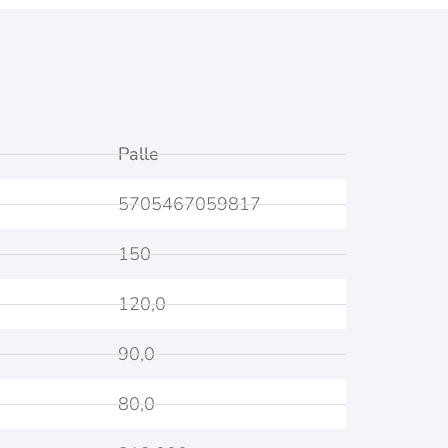
Palle
5705467059817
150
120,0
90,0
80,0