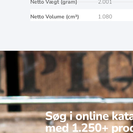
Netto Vægt (gram)
2.001
Netto Volume (cm³)
1.080
Søg i online kat
med 1.250+ pro