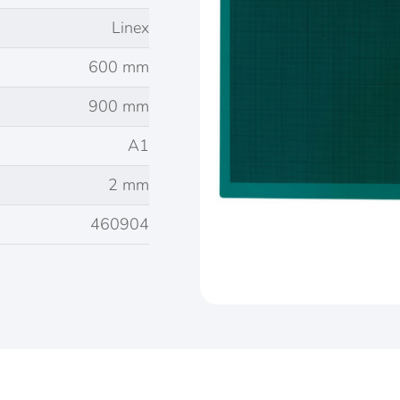
Linex
600 mm
900 mm
A1
2 mm
460904