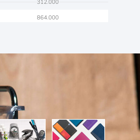
312.000
864.000