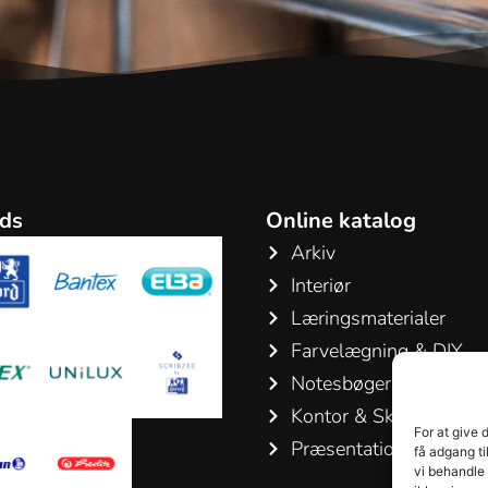
ds
Online katalog
Arkiv
Interiør
Læringsmaterialer
Farvelægning & DIY
Notesbøger & Blokke
Kontor & Skriveartikler
For at give 
Præsentation & Konfer
få adgang ti
vi behandle