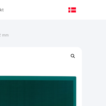
kt
 2 mm