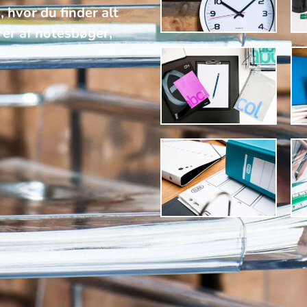
, hvor du finder alt
rer af notesbøger,