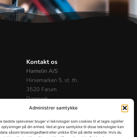
Kontakt os
Hamelin A/S
Hirsemarken 5, st. th.
3520 Farum
Danmark
Administrer samtykke
+45 48 16 50 00
info-dk@hamelinbrands.com
de bedste oplevelser bruger vi teknologier som cookies til at lagre og/eller
ence
l oplysninger på din enhed. Ved at give samtykke til disse teknologier kan
 data såsom browsingadfærd eller unikke ID’er på dette website. Hvis du