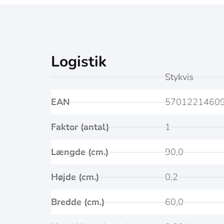
Logistik
Stykvis
EAN
5701221460
Faktor (antal)
1
Længde (cm.)
90,0
Højde (cm.)
0,2
Bredde (cm.)
60,0