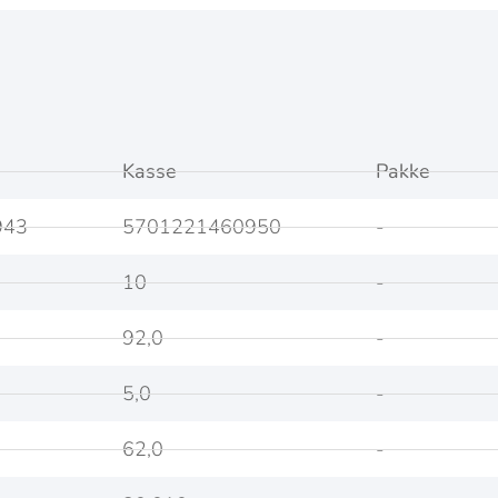
Kasse
Pakke
943
5701221460950
-
10
-
92,0
-
5,0
-
62,0
-