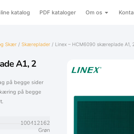
line katalog
PDF kataloger
Om os
Konta
og Skær
/
Skæreplader
/ Linex – HCM6090 skæreplade A1,
ade A1, 2
lag på begge sider
 skæring på begge
t.
100412162
Grøn