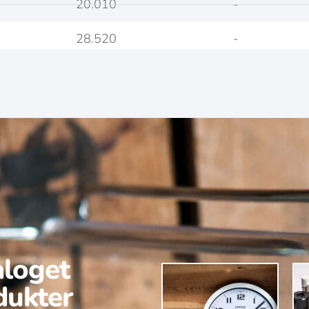
20.010
-
28.520
-
aloget
dukter