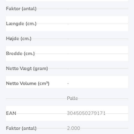
Faktor (antal)
-
Længde (cm.)
-
Højde (cm.)
-
Bredde (cm.)
-
Netto Vægt (gram)
-
Netto Volume (cm³)
-
Palle
EAN
3045050279171
Faktor (antal)
2.000