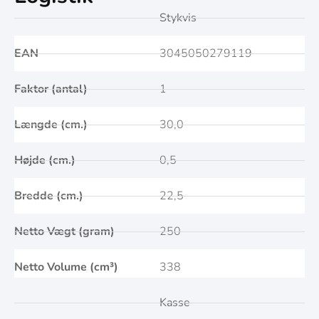
Stykvis
EAN
3045050279119
Faktor (antal)
1
Længde (cm.)
30,0
Højde (cm.)
0,5
Bredde (cm.)
22,5
Netto Vægt (gram)
250
Netto Volume (cm³)
338
Kasse