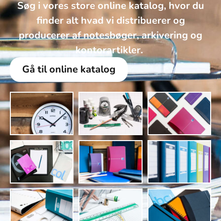
Søg i vores store online katalog, hvor du
finder alt hvad vi distribuerer og
producerer af notesbøger, arkivering og
kontorartikler. ​
Gå til online katalog