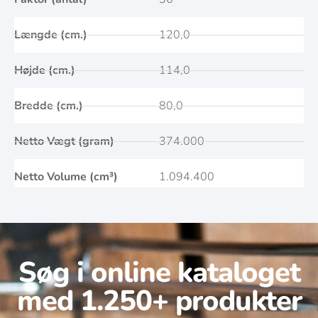
Længde (cm.)
120,0
Højde (cm.)
114,0
Bredde (cm.)
80,0
Netto Vægt (gram)
374.000
Netto Volume (cm³)
1.094.400
Søg i online kataloget
med 1.250+ produkter