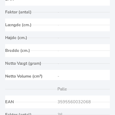
Faktor (antal)
-
Længde (cm.)
-
Højde (cm.)
-
Bredde (cm.)
-
Netto Vægt (gram)
-
Netto Volume (cm³)
-
Palle
EAN
3595560032068
Faktor (antal)
36