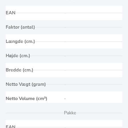
EAN
-
Faktor (antal)
-
Længde (cm.)
-
Højde (cm.)
-
Bredde (cm.)
-
Netto Vægt (gram)
-
Netto Volume (cm³)
-
Pakke
EAN
-