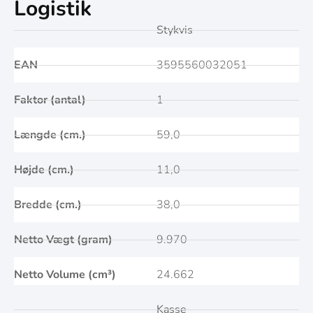
Logistik
Stykvis
EAN
3595560032051
Faktor (antal)
1
Længde (cm.)
59,0
Højde (cm.)
11,0
Bredde (cm.)
38,0
Netto Vægt (gram)
9.970
Netto Volume (cm³)
24.662
Kasse