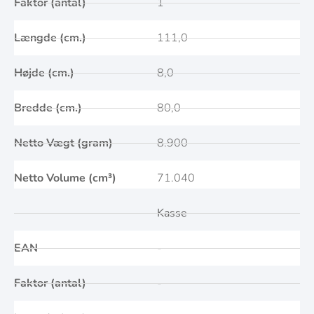
Faktor (antal)
1
Længde (cm.)
111,0
Højde (cm.)
8,0
Bredde (cm.)
80,0
Netto Vægt (gram)
8.900
Netto Volume (cm³)
71.040
Kasse
EAN
-
Faktor (antal)
-