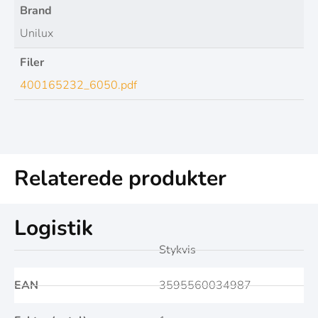
Brand
Unilux
Filer
400165232_6050.pdf
Relaterede produkter
Logistik
Stykvis
EAN
3595560034987