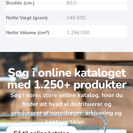
Bredde (cm.)
80,0
Netto Vægt (gram)
148.500
Netto Volume (cm³)
1.296.000
Søg i online kataloget
med 1.250+ produkter
Søg i vores store online katalog, hvor du
finder alt hvad vi distribuerer og
producerer af notesbøger, arkivering og
kontorartikler. ​