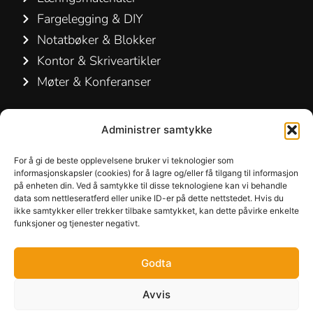
Fargelegging & DIY
Notatbøker & Blokker
Kontor & Skriveartikler
Møter & Konferanser
Kontakt os
Administrer samtykke
Hamelin A/S
For å gi de beste opplevelsene bruker vi teknologier som
Hirsemarken 5, st. th.
informasjonskapsler (cookies) for å lagre og/eller få tilgang til informasjon
på enheten din. Ved å samtykke til disse teknologiene kan vi behandle
3520 Farum
data som nettleseratferd eller unike ID-er på dette nettstedet. Hvis du
Danmark
ikke samtykker eller trekker tilbake samtykket, kan dette påvirke enkelte
funksjoner og tjenester negativt.
+45 48 16 50 00
Godta
info-dk@hamelinbrands.com
Avvis