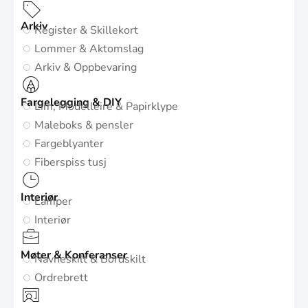
Arkiv
Register & Skillekort
Lommer & Aktomslag
Arkiv & Oppbevaring
Fargelegging & DIY
Lim, Modelleire & Papirklype
Maleboks & pensler
Fargeblyanter
Fiberspiss tusj
Interiør
Lamper
Interiør
Møter & Konferanser
Navneskilt & Bordskilt
Ordrebrett