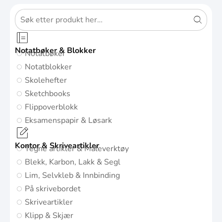
Notatbøker & Blokker
Notatbøker
Notatblokker
Skolehefter
Sketchbooks
Flippoverblokk
Eksamenspapir & Løsark
Kontor & Skriveartikler
Tegne artikler & Måleverktøy
Blekk, Karbon, Lakk & Segl
Lim, Selvkleb & Innbinding
På skrivebordet
Skriveartikler
Klipp & Skjær