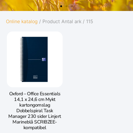
ONLINE
Online katalog
/ Product Antal ark / 115
KATALOG 2026
Velkommen til vårt nye nettsted og online
katalog, hvor vi har gjort det enda enklere
for deg å finne produkter, inspirasjon og
relevant informasjon samlet på ett sted.
Oxford – Office Essentials
14,1 x 24,6 cm Mykt
kartongomslag
Dobbelspiral Task
Manager 230 sider Linjert
Marineblå SCRIBZEE-
kompatibel