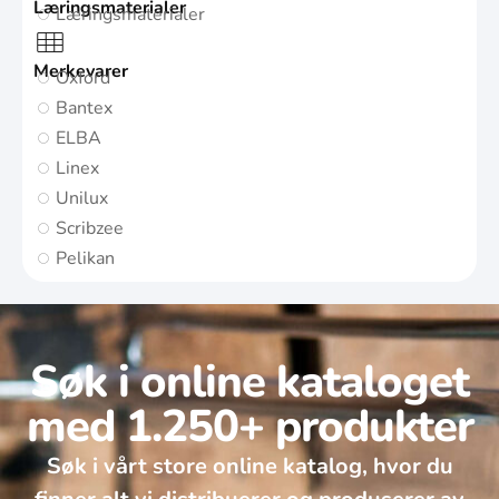
Læringsmaterialer
Læringsmaterialer
Merkevarer
Oxford
Bantex
ELBA
Linex
Unilux
Scribzee
Pelikan
Søk i online kataloget
med 1.250+ produkter
Søk i vårt store online katalog, hvor du