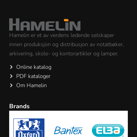
Hamelin er et av verdens ledende selskaper
innen produksjon og distribusjon av notatbøker,
arkivering, skole- og kontorartikler og lamper.
Online katalog
PDF kataloger
Om Hamelin
Brands