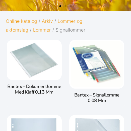
OXFORD
Online katalog
/
Arkiv
/
Lommer og
aktomslag
/
Lommer
/ Signallommer
ORIGINS
Gi notatene dine den best mulige starten i
livet:
Diskré og minimalistisk design
5 naturinspirerte farger med
matchende twin-wire
Bantex – Dokumentlomme
Med Klaff 0,13 Mm
Bantex – Signallomme
0,08 Mm
Gå til Oxford Origins