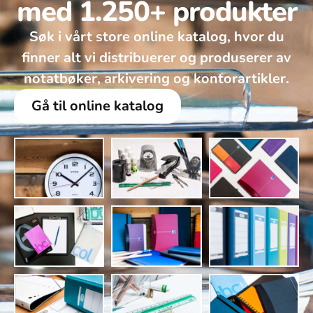
med 1.250+ produkter
Søk i vårt store online katalog, hvor du
finner alt vi distribuerer og produserer av
notatbøker, arkivering og kontorartikler.
Gå til online katalog