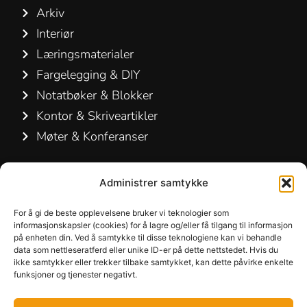
Arkiv
Interiør
Læringsmaterialer
Fargelegging & DIY
Notatbøker & Blokker
Kontor & Skriveartikler
Møter & Konferanser
Kontakt os
Administrer samtykke
Hamelin A/S
For å gi de beste opplevelsene bruker vi teknologier som
Hirsemarken 5, st. th.
informasjonskapsler (cookies) for å lagre og/eller få tilgang til informasjon
på enheten din. Ved å samtykke til disse teknologiene kan vi behandle
3520 Farum
data som nettleseratferd eller unike ID-er på dette nettstedet. Hvis du
Danmark
ikke samtykker eller trekker tilbake samtykket, kan dette påvirke enkelte
funksjoner og tjenester negativt.
+45 48 16 50 00