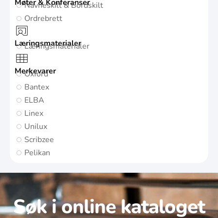
Møter & Konferanser
Navneskilt & Bordskilt
Ordrebrett
Læringsmaterialer
Læringsmaterialer
Merkevarer
Oxford
Bantex
ELBA
Linex
Unilux
Scribzee
Pelikan
Søk i online kataloget