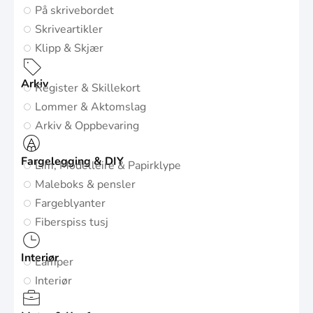
På skrivebordet
Skriveartikler
Klipp & Skjær
Arkiv
Register & Skillekort
Lommer & Aktomslag
Arkiv & Oppbevaring
Fargelegging & DIY
Lim, Modelleire & Papirklype
Maleboks & pensler
Fargeblyanter
Fiberspiss tusj
Interiør
Lamper
Interiør