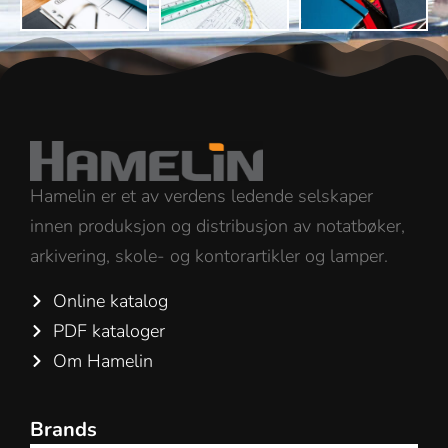
Hamelin er et av verdens ledende selskaper
innen produksjon og distribusjon av notatbøker,
arkivering, skole- og kontorartikler og lamper.
Online katalog
PDF kataloger
Om Hamelin
Brands