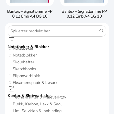
Bantex – Signallomme PP
Bantex – Signallomme PP
0,12 Emb A4 BG 10
0,12 Emb A4 BG 10
Notatbøker & Blokker
Notatbøker
Notatblokker
Skolehefter
Sketchbooks
Flippoverblokk
Eksamenspapir & Løsark
Kontor & Skriveartikler
Tegne artikler & Måleverktøy
Blekk, Karbon, Lakk & Segl
Lim, Selvkleb & Innbinding