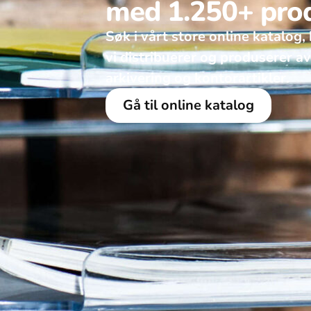
med 1.250+ pro
Søk i vårt store online katalog, 
vi distribuerer og produserer a
arkivering og kontorartikler.
Gå til online katalog