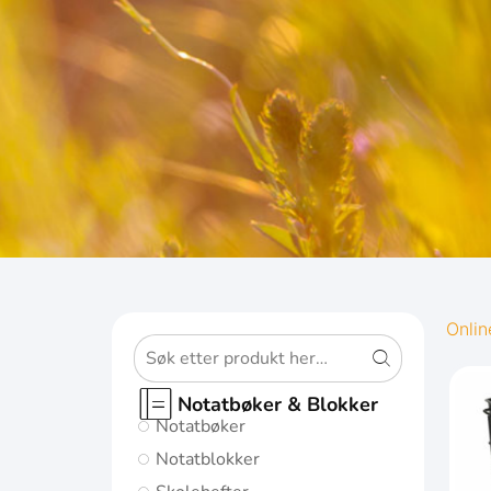
OXFORD
Onlin
ORIGINS
Notatbøker & Blokker
Notatbøker
Gi notatene
Notatblokker
dine den best