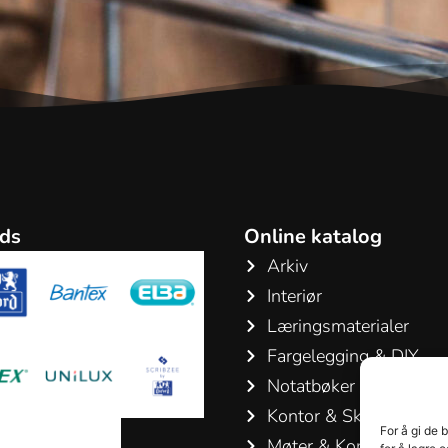
ds
Online katalog
Arkiv
Interiør
Læringsmaterialer
Fargelegging & DIY
Notatbøker & Blokker
Kontor & Skriveartikler
For å gi de 
Møter & Konferanser