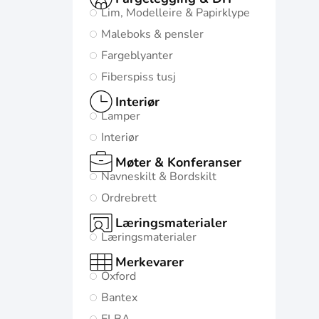
Lim, Modelleire & Papirklype
Maleboks & pensler
Fargeblyanter
Fiberspiss tusj
Interiør
Lamper
Interiør
Møter & Konferanser
Navneskilt & Bordskilt
Ordrebrett
Læringsmaterialer
Læringsmaterialer
Merkevarer
Oxford
Bantex