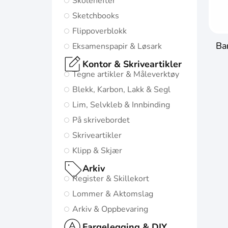
Skolehefter
mulige starten i
Sketchbooks
livet:
Flippoverblokk
Diskré og
Ba
Eksamenspapir & Løsark
minimalistisk
Kontor & Skriveartikler
design
Tegne artikler & Måleverktøy
5
Blekk, Karbon, Lakk & Segl
naturinspirerte
Lim, Selvkleb & Innbinding
farger med
På skrivebordet
matchende
Skriveartikler
twin-wire
Klipp & Skjær
Gå til
Arkiv
Oxford
Register & Skillekort
Origins
Lommer & Aktomslag
Arkiv & Oppbevaring
Fargelegging & DIY