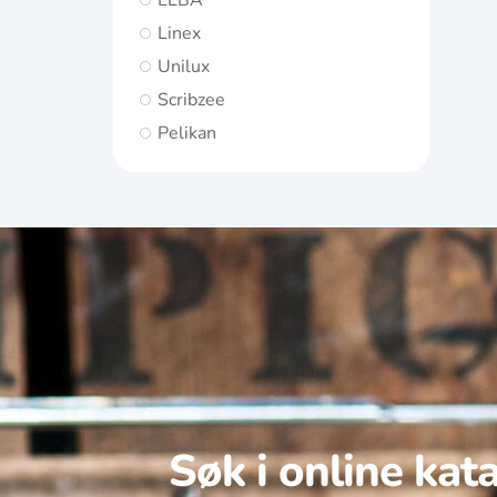
ELBA
Linex
Unilux
Scribzee
Pelikan
Søk i online kat