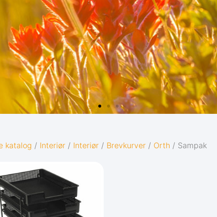
e katalog
/
Interiør
/
Interiør
/
Brevkurver
/
Orth
/ Sampak