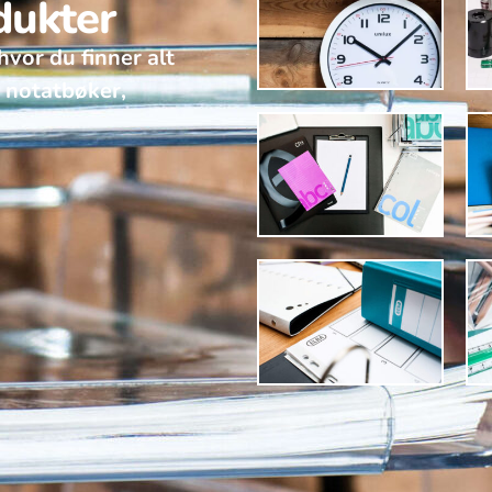
dukter
hvor du finner alt
v notatbøker,