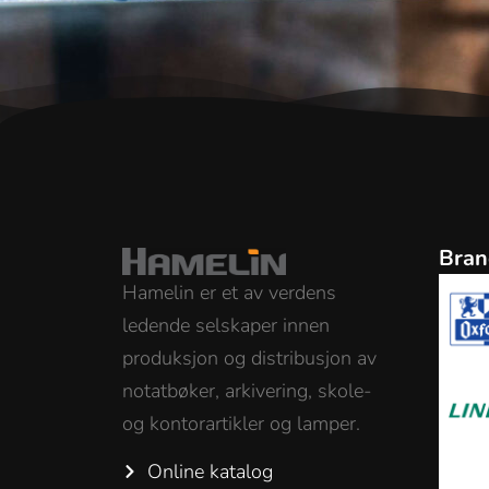
Bran
Hamelin er et av verdens
ledende selskaper innen
produksjon og distribusjon av
notatbøker, arkivering, skole-
og kontorartikler og lamper.
Online katalog