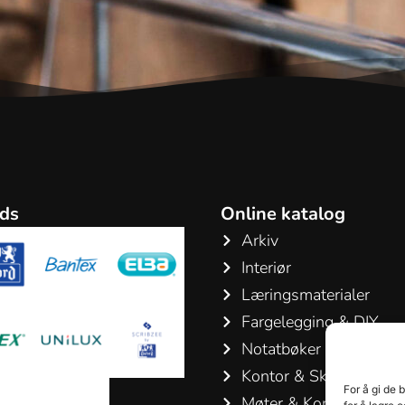
ds
Online katalog
Arkiv
Interiør
Læringsmaterialer
Fargelegging & DIY
Notatbøker & Blokker
Kontor & Skriveartikler
For å gi de 
Møter & Konferanser