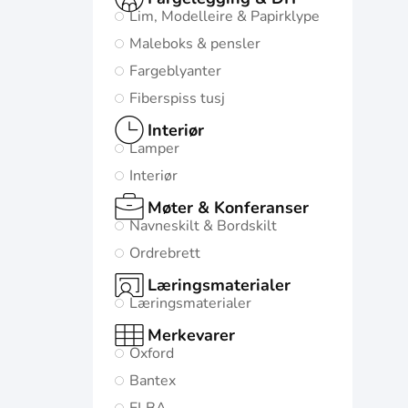
Lim, Modelleire & Papirklype
Maleboks & pensler
Fargeblyanter
Fiberspiss tusj
Interiør
Lamper
Interiør
Møter & Konferanser
Navneskilt & Bordskilt
Ordrebrett
Læringsmaterialer
Læringsmaterialer
Merkevarer
Oxford
Bantex