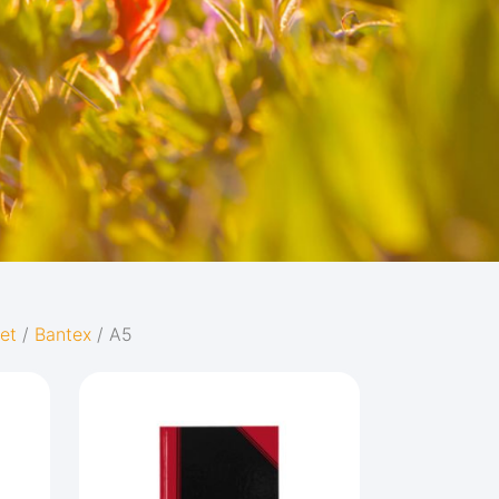
et
/
Bantex
/ A5