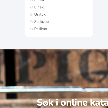
ELBA
Linex
Unilux
Scribzee
Pelikan
Søk i online kat