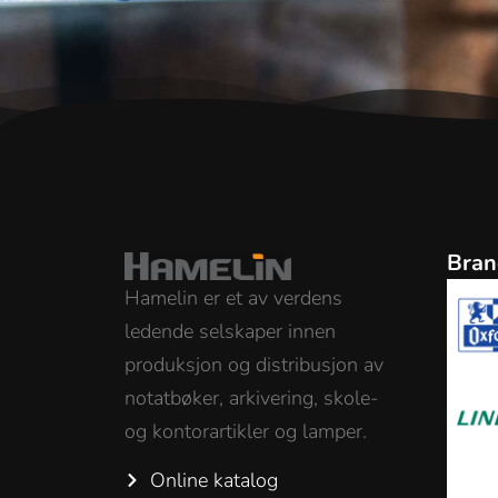
Bran
Hamelin er et av verdens
ledende selskaper innen
produksjon og distribusjon av
notatbøker, arkivering, skole-
og kontorartikler og lamper.
Online katalog