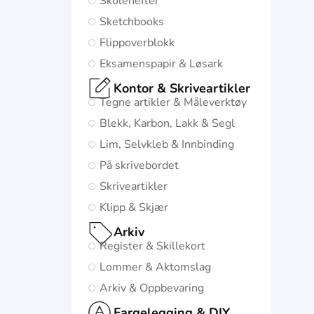
Skolehefter
mulige starten i
Sketchbooks
livet:
Flippoverblokk
Diskré og
Eksamenspapir & Løsark
minimalistisk
Kontor & Skriveartikler
design
Tegne artikler & Måleverktøy
5
Blekk, Karbon, Lakk & Segl
naturinspirerte
Lim, Selvkleb & Innbinding
farger med
På skrivebordet
matchende
Skriveartikler
twin-wire
Klipp & Skjær
Gå til
Arkiv
Oxford
Register & Skillekort
Origins
Lommer & Aktomslag
Arkiv & Oppbevaring
Fargelegging & DIY