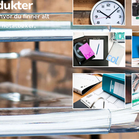
dukter
hvor du finner alt
v notatbøker,