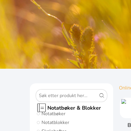
OXFORD
Onlin
ORIGINS
Notatbøker & Blokker
Notatbøker
Gi notatene
Notatblokker
B
dine den best