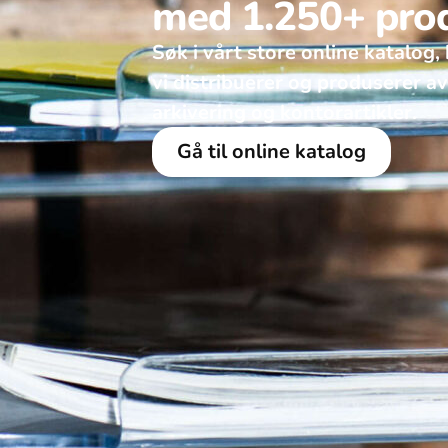
med 1.250+ pro
Søk i vårt store online katalog, 
vi distribuerer og produserer a
arkivering og kontorartikler.
Gå til online katalog