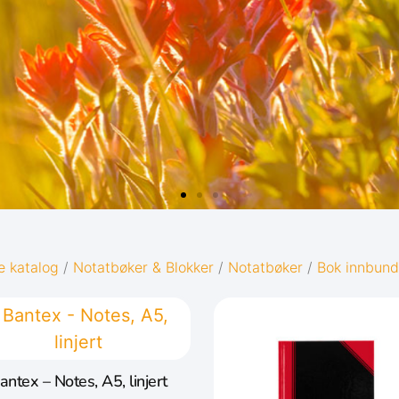
e katalog
/
Notatbøker & Blokker
/
Notatbøker
/
Bok innbund
antex – Notes, A5, linjert