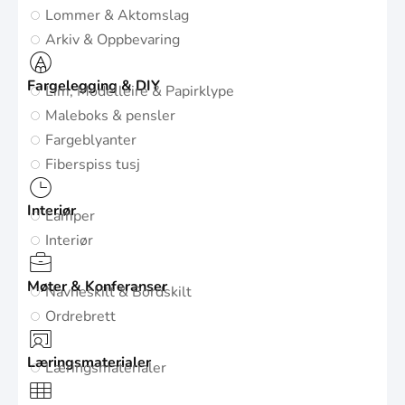
Lommer & Aktomslag
Arkiv & Oppbevaring
Fargelegging & DIY
Lim, Modelleire & Papirklype
Maleboks & pensler
Fargeblyanter
Fiberspiss tusj
Interiør
Lamper
Interiør
Møter & Konferanser
Navneskilt & Bordskilt
Ordrebrett
Læringsmaterialer
Læringsmaterialer