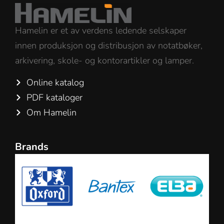
Hamelin er et av verdens ledende selskaper
innen produksjon og distribusjon av notatbøker,
arkivering, skole- og kontorartikler og lamper.
Online katalog
PDF kataloger
Om Hamelin
Brands