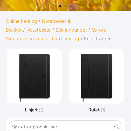
OXFORD
Online katalog
/
Notatbøker &
Blokker
/
Notatbøker
/
Bok innbundet
/
Oxford
26
ORIGINS
Signature Journals – hard omslag
/ Enkeltfarger
online
Gi notatene dine den best mulige sta
nklere
livet:
n og
Diskré og minimalistisk design
ted.
5 naturinspirerte farger med
matchende twin-wire
Gå til Oxford Origins
Linjert
Rutet
(3)
(3)