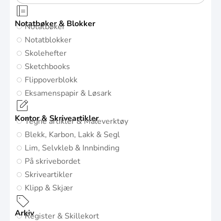
Notatbøker & Blokker
Notatbøker
Notatblokker
Skolehefter
Sketchbooks
Flippoverblokk
Eksamenspapir & Løsark
Kontor & Skriveartikler
Tegne artikler & Måleverktøy
Blekk, Karbon, Lakk & Segl
Lim, Selvkleb & Innbinding
På skrivebordet
Skriveartikler
Klipp & Skjær
Arkiv
Register & Skillekort