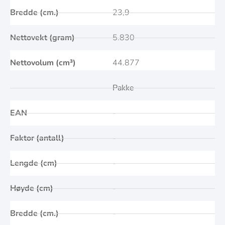
Bredde (cm.)
23,9
Nettovekt (gram)
5.830
Nettovolum (cm³)
44.877
Pakke
EAN
-
Faktor (antall)
-
Lengde (cm)
-
Høyde (cm)
-
Bredde (cm.)
-