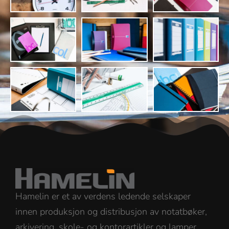
Hamelin er et av verdens ledende selskaper
innen produksjon og distribusjon av notatbøker,
arkivering, skole- og kontorartikler og lamper.