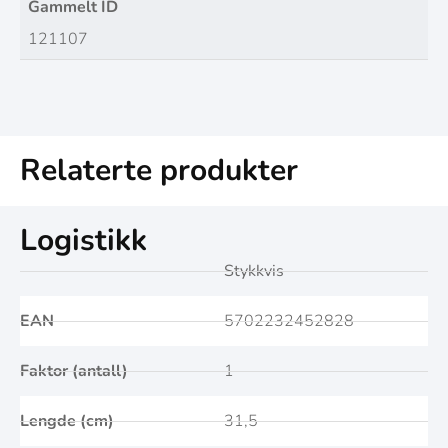
Gammelt ID
121107
Relaterte produkter
Logistikk
Stykkvis
EAN
5702232452828
Faktor (antall)
1
Lengde (cm)
31,5