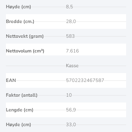
Høyde (cm)
8,5
Bredde (cm.)
28,0
Nettovekt (gram)
583
Nettovolum (cm³)
7.616
Kasse
EAN
5702232467587
Faktor (antall)
10
Lengde (cm)
56,9
Høyde (cm)
33,0