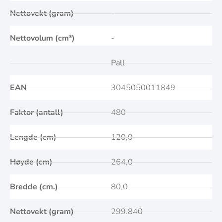
Nettovekt (gram)
-
Nettovolum (cm³)
-
Pall
EAN
3045050011849
Faktor (antall)
480
Lengde (cm)
120,0
Høyde (cm)
264,0
Bredde (cm.)
80,0
Nettovekt (gram)
299.840