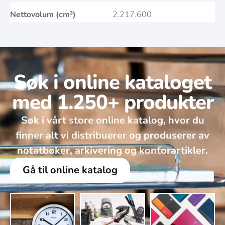
Nettovolum (cm³)
2.217.600
Søk i online kataloget
med 1.250+ produkter
Søk i vårt store online katalog, hvor du
finner alt vi distribuerer og produserer av
notatbøker, arkivering og kontorartikler.
Gå til online katalog