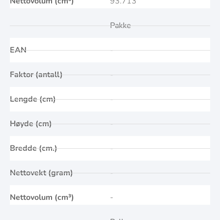
Nettovolum (cm³)
93.713
Pakke
EAN
-
Faktor (antall)
-
Lengde (cm)
-
Høyde (cm)
-
Bredde (cm.)
-
Nettovekt (gram)
-
Nettovolum (cm³)
-