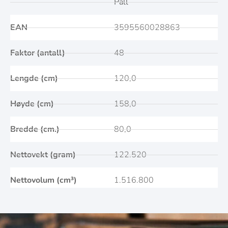
Pall
EAN
3595560028863
Faktor (antall)
48
Lengde (cm)
120,0
Høyde (cm)
158,0
Bredde (cm.)
80,0
Nettovekt (gram)
122.520
Nettovolum (cm³)
1.516.800