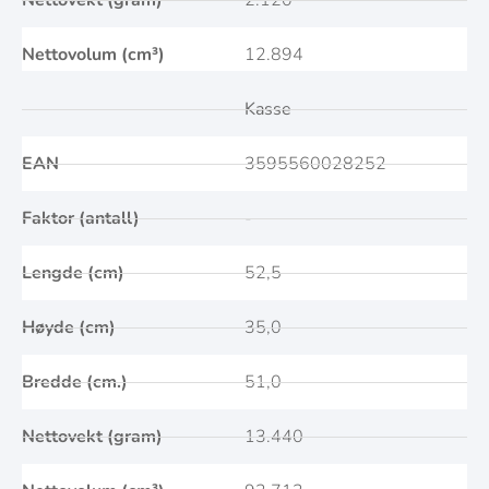
Nettovekt (gram)
2.120
Nettovolum (cm³)
12.894
Kasse
EAN
3595560028252
Faktor (antall)
-
Lengde (cm)
52,5
Høyde (cm)
35,0
Bredde (cm.)
51,0
Nettovekt (gram)
13.440