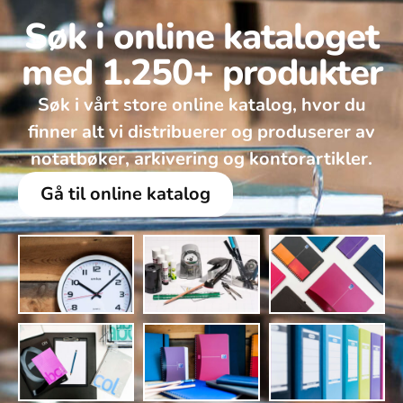
Søk i online kataloget
med 1.250+ produkter
Søk i vårt store online katalog, hvor du
finner alt vi distribuerer og produserer av
notatbøker, arkivering og kontorartikler.
Gå til online katalog