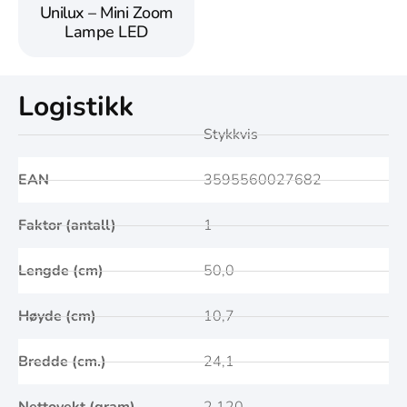
Unilux – Mini Zoom
Lampe LED
Logistikk
Stykkvis
EAN
3595560027682
Faktor (antall)
1
Lengde (cm)
50,0
Høyde (cm)
10,7
Bredde (cm.)
24,1