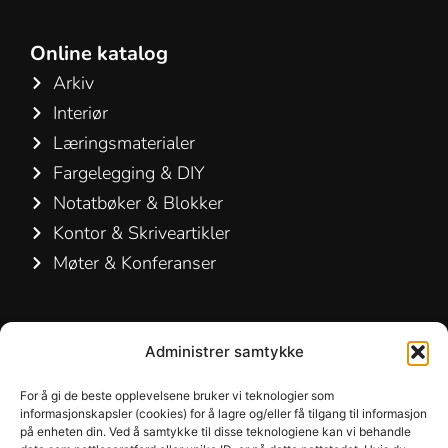
Online katalog
Arkiv
Interiør
Læringsmaterialer
Fargelegging & DIY
Notatbøker & Blokker
Kontor & Skriveartikler
Møter & Konferanser
Kontakt os
Administrer samtykke
Hamelin A/S
Hirsemarken 5, st. th.
For å gi de beste opplevelsene bruker vi teknologier som
informasjonskapsler (cookies) for å lagre og/eller få tilgang til informasjon
3520 Farum
på enheten din. Ved å samtykke til disse teknologiene kan vi behandle