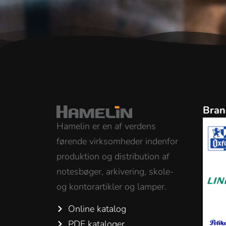
Bran
Hamelin er en af verdens
førende virksomheder indenfor
produktion og distribution af
notesbøger, arkivering, skole-
og kontorartikler og lamper.
Online katalog
PDF kataloger