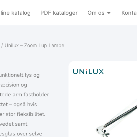
line katalog
PDF kataloger
Om os
Konta
/ Unilux – Zoom Lup Lampe
nktionelt lys og
præcision og
stede arm fastholder
ktet – også hvis
stor fleksibilitet.
ovedet samt
sglas over selve