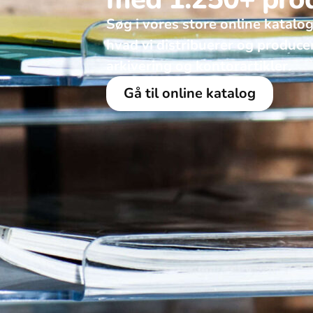
Søg i vores store online katalog
hvad vi distribuerer og produce
arkivering og kontorartikler. ​
Gå til online katalog