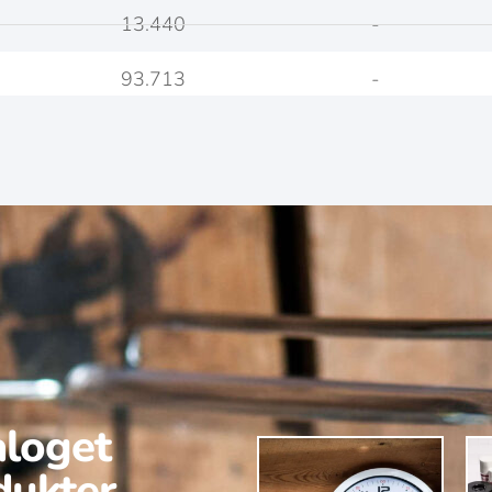
13.440
-
93.713
-
aloget
dukter