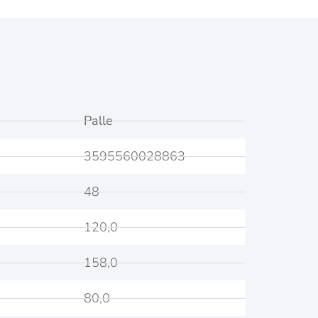
Palle
3595560028863
48
120,0
158,0
80,0