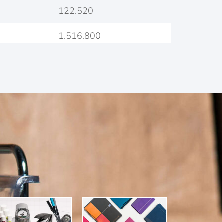
122.520
1.516.800