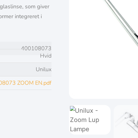
 glaslinse, som giver
ormer integreret i
400108073
Hvid
Unilux
08073 ZOOM EN.pdf