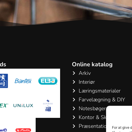
ds
Online katalog
Arkiv
Interiør
Læringsmaterialer
Farvelægning & DIY
Notesbøger & Blokke
Kontor & Skriveartikler
Præsentation & Konfer
For at give 