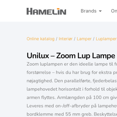
Brands
On
Online katalog
/
Interiør
/
Lamper
/
Luplamper
Unilux – Zoom Lup Lampe
Zoom luplampen er den ideelle lampe til fu
forstørrelse – hvis du har brug for ekstra 
nøjagtighed. Den parallelførte, fjederbela
lampehovedet horisontalt i forhold til obje
armen flyttes. Armlængden på 100 cm giver 
Leveres med on-/off-afbryder på lampeh
bordklemme med 55 mm greb. Beskyttelse