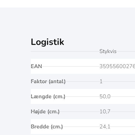
Logistik
Stykvis
EAN
3595560027
Faktor (antal)
1
Længde (cm.)
50,0
Højde (cm.)
10,7
Bredde (cm.)
24,1