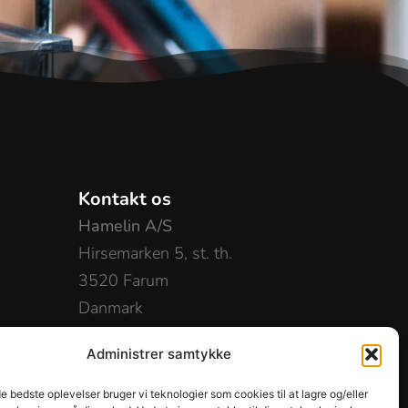
Kontakt os
Hamelin A/S
Hirsemarken 5, st. th.
3520 Farum
Danmark
+45 48 16 50 00
Administrer samtykke
info-dk@hamelinbrands.com
ence
de bedste oplevelser bruger vi teknologier som cookies til at lagre og/eller