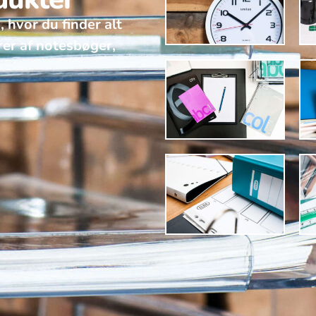
, hvor du finder alt
rer af notesbøger,