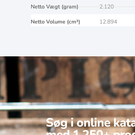
Netto Vægt (gram)
2.120
Netto Volume (cm³)
12.894
Søg i online kat
med 1.250+ pro