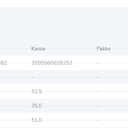
Kasse
Pakke
682
3595560028252
-
-
-
52,5
-
35,0
-
51,0
-