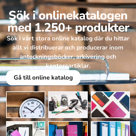
Sök i onlinekatalogen
med 1.250+ produkter
Sök i vårt stora online katalog där du hittar
allt vi distribuerar och producerar inom
anteckningsböcker, arkivering och
kontorsartiklar.
Gå till online katalog