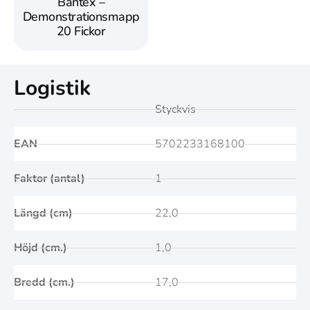
Bantex –
Demonstrationsmapp
20 Fickor
Logistik
Styckvis
EAN
5702233168100
Faktor (antal)
1
Längd (cm)
22,0
Höjd (cm.)
1,0
Bredd (cm.)
17,0