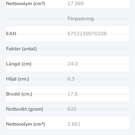
Nettovolym (cm³)
17.569
Förpackning
EAN
5702230070208
Faktor (antal)
-
Längd (cm)
24,0
Höjd (cm.)
6,3
Bredd (cm.)
17,6
Nettovikt (gram)
620
Nettovolym (cm³)
2.661