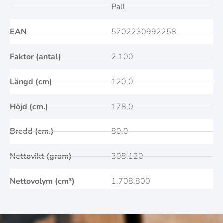
Pall
EAN
5702230992258
Faktor (antal)
2.100
Längd (cm)
120,0
Höjd (cm.)
178,0
Bredd (cm.)
80,0
Nettovikt (gram)
308.120
Nettovolym (cm³)
1.708.800