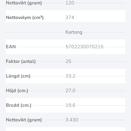
Nettovikt (gram)
120
Nettovolym (cm³)
374
Kartong
EAN
5702230070215
Faktor (antal)
25
Längd (cm)
33,2
Höjd (cm.)
27,0
Bredd (cm.)
19,6
Nettovikt (gram)
3.430