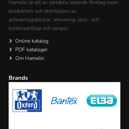
Hamelin är ett av världens ledande företag inom
produktion och distribution av
anteckningsböcker, arkivering, skol- och
kontorsartiklar och lampor.
Online katalog
PDF kataloger
Om Hamelin
Brands