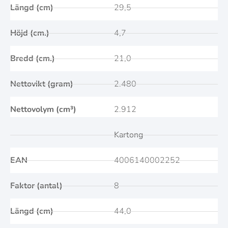
Längd (cm)
29,5
Höjd (cm.)
4,7
Bredd (cm.)
21,0
Nettovikt (gram)
2.480
Nettovolym (cm³)
2.912
Kartong
EAN
4006140002252
Faktor (antal)
8
Längd (cm)
44,0