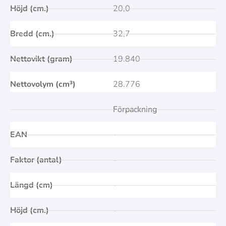
Höjd (cm.)
20,0
Bredd (cm.)
32,7
Nettovikt (gram)
19.840
Nettovolym (cm³)
28.776
Förpackning
EAN
-
Faktor (antal)
-
Längd (cm)
-
Höjd (cm.)
-