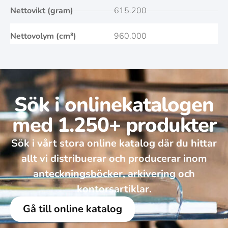
Nettovikt (gram)
615.200
Nettovolym (cm³)
960.000
Sök i onlinekatalogen
med 1.250+ produkter
Sök i vårt stora online katalog där du hittar
allt vi distribuerar och producerar inom
anteckningsböcker, arkivering och
kontorsartiklar.
Gå till online katalog