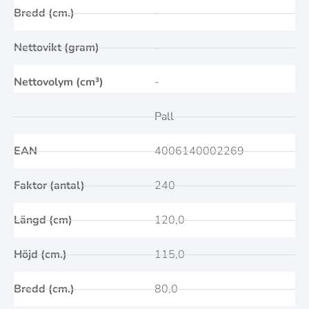
Bredd (cm.)
-
Nettovikt (gram)
-
Nettovolym (cm³)
-
Pall
EAN
4006140002269
Faktor (antal)
240
Längd (cm)
120,0
Höjd (cm.)
115,0
Bredd (cm.)
80,0