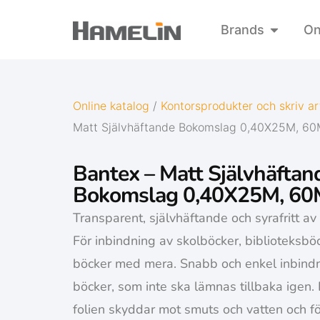
Brands
On
Online katalog
/
Kontorsprodukter och skriv art
Matt Självhäftande Bokomslag 0,40X25M, 60
Bantex – Matt Självhäftan
Bokomslag 0,40X25M, 60
Transparent, självhäftande och syrafritt av 
För inbindning av skolböcker, biblioteksbö
böcker med mera. Snabb och enkel inbindni
böcker, som inte ska lämnas tillbaka igen. 
folien skyddar mot smuts och vatten och f