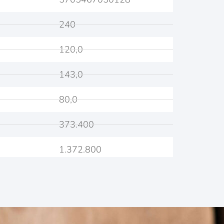
240
120,0
143,0
80,0
373.400
1.372.800