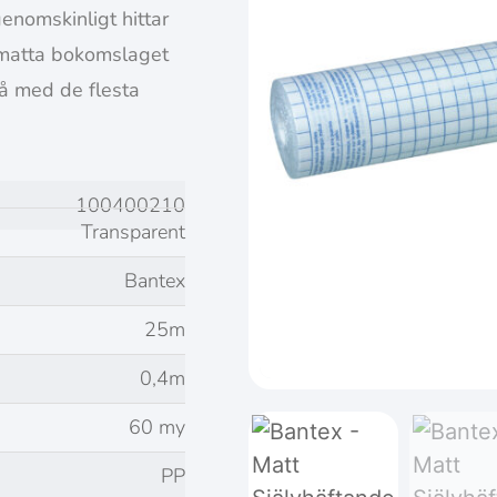
enomskinligt hittar
 matta bokomslaget
 på med de flesta
100400210
Transparent
Bantex
25m
0,4m
60 my
PP