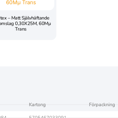
tex – Matt Självhäftande
omslag 0,30X25M, 60Mµ
Trans
Kartong
Förpackning
084
5705467033091
-