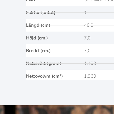
Faktor (antal)
1
Längd (cm)
40,0
Höjd (cm.)
7,0
Bredd (cm.)
7,0
Nettovikt (gram)
1.400
Nettovolym (cm³)
1.960