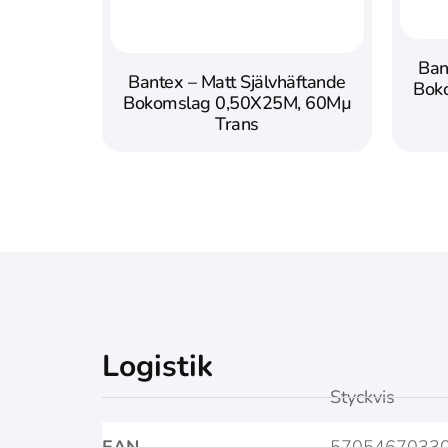
Ban
Bantex – Matt Självhäftande
Bok
Bokomslag 0,50X25M, 60Mµ
Trans
Logistik
Styckvis
EAN
5705467033