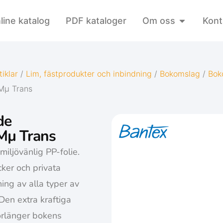
line katalog
PDF kataloger
Om oss
Kont
iklar
/
Lim, fästprodukter och inbindning
/
Bokomslag
/
Bok
Mµ Trans
de
Mµ Trans
miljövänlig PP-folie.
cker och privata
ng av alla typer av
Den extra kraftiga
örlänger bokens