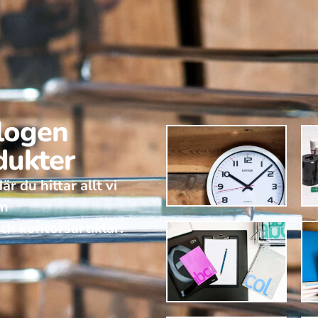
alogen
dukter
r du hittar allt vi
om
ch kontorsartiklar.