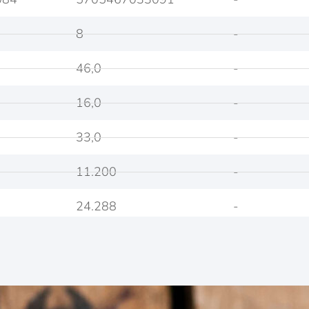
8
-
46,0
-
16,0
-
33,0
-
11.200
-
24.288
-