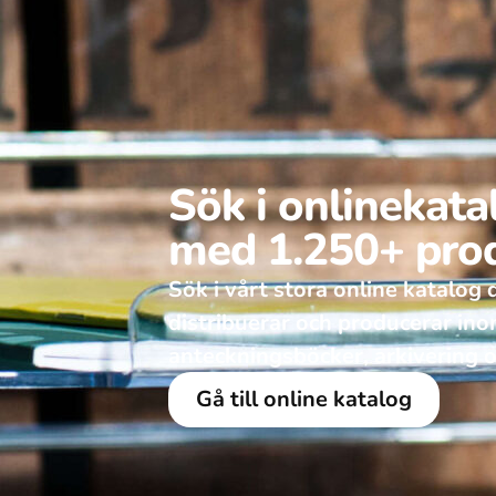
Sök i onlinekat
med 1.250+ pro
Sök i vårt stora online katalog dä
distribuerar och producerar in
anteckningsböcker, arkivering o
Gå till online katalog