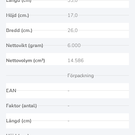
Längd (cm)
33,0
Höjd (cm.)
17,0
Bredd (cm.)
26,0
Nettovikt (gram)
6.000
Nettovolym (cm³)
14.586
Förpackning
EAN
-
Faktor (antal)
-
Längd (cm)
-