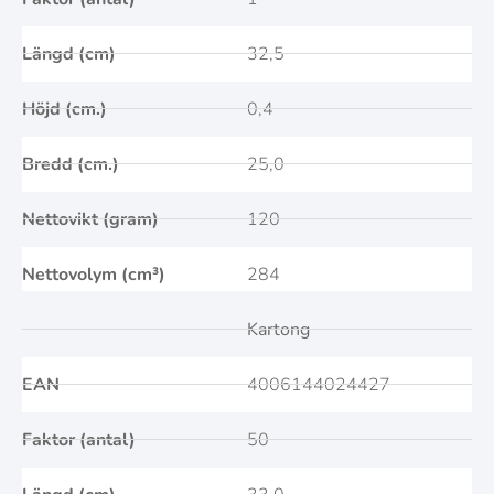
Längd (cm)
32,5
Höjd (cm.)
0,4
Bredd (cm.)
25,0
Nettovikt (gram)
120
Nettovolym (cm³)
284
Kartong
EAN
4006144024427
Faktor (antal)
50