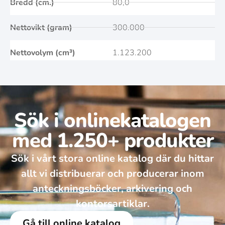
Bredd (cm.)
80,0
Nettovikt (gram)
300.000
Nettovolym (cm³)
1.123.200
Sök i onlinekatalogen
med 1.250+ produkter
Sök i vårt stora online katalog där du hittar
allt vi distribuerar och producerar inom
anteckningsböcker, arkivering och
kontorsartiklar.
Gå till online katalog