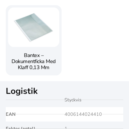
Bantex –
Dokumentficka Med
Klaff 0,13 Mm
Logistik
Styckvis
EAN
4006144024410
Faktor (antal)
1