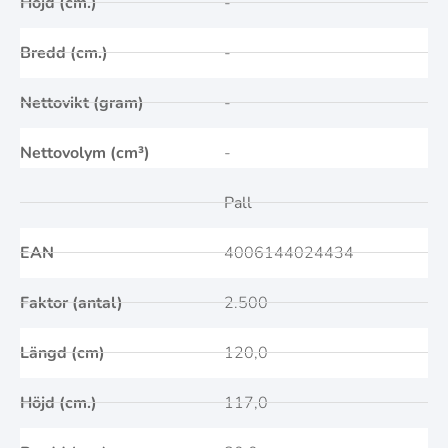
Höjd (cm.)
-
Bredd (cm.)
-
Nettovikt (gram)
-
Nettovolym (cm³)
-
Pall
EAN
4006144024434
Faktor (antal)
2.500
Längd (cm)
120,0
Höjd (cm.)
117,0