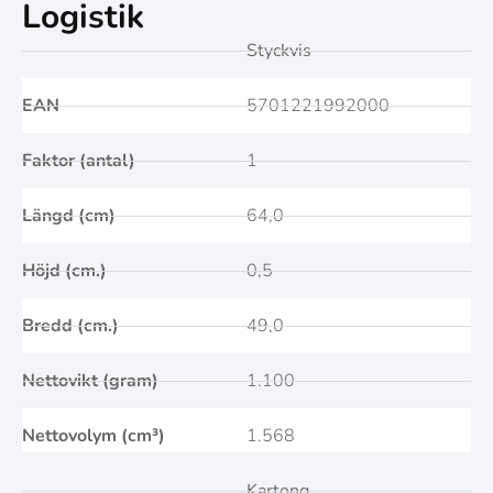
Logistik
Styckvis
EAN
5701221992000
Faktor (antal)
1
Längd (cm)
64,0
Höjd (cm.)
0,5
Bredd (cm.)
49,0
Nettovikt (gram)
1.100
Nettovolym (cm³)
1.568
Kartong