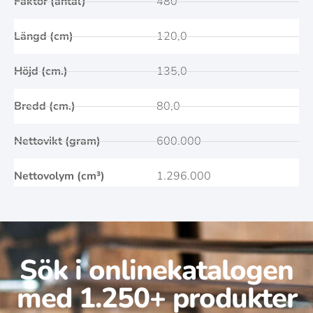
Faktor (antal)
480
Längd (cm)
120,0
Höjd (cm.)
135,0
Bredd (cm.)
80,0
Nettovikt (gram)
600.000
Nettovolym (cm³)
1.296.000
Sök i onlinekatalogen
med 1.250+ produkter