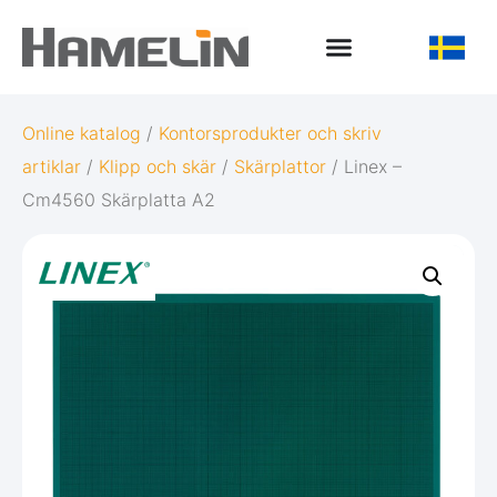
Online katalog
/
Kontorsprodukter och skriv
artiklar
/
Klipp och skär
/
Skärplattor
/ Linex –
Cm4560 Skärplatta A2