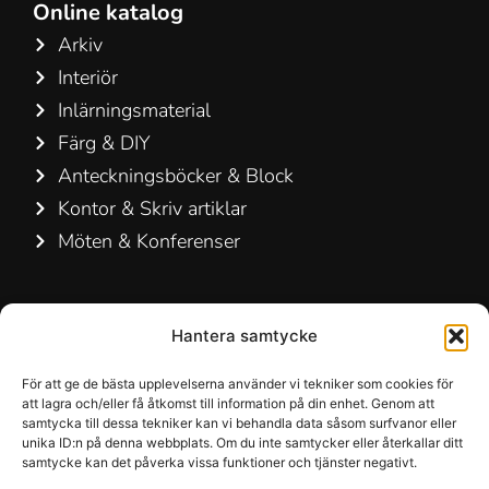
Online katalog
Arkiv
Interiör
Inlärningsmaterial
Färg & DIY
Anteckningsböcker & Block
Kontor & Skriv artiklar
Möten & Konferenser
Kontakta oss
Hantera samtycke
Hamelin A/S
Hirsemarken 5, st. th.
För att ge de bästa upplevelserna använder vi tekniker som cookies för
att lagra och/eller få åtkomst till information på din enhet. Genom att
3520 Farum
samtycka till dessa tekniker kan vi behandla data såsom surfvanor eller
Danmark
unika ID:n på denna webbplats. Om du inte samtycker eller återkallar ditt
samtycke kan det påverka vissa funktioner och tjänster negativt.