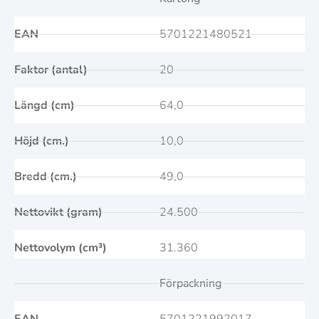
EAN
5701221480521
Faktor (antal)
20
Längd (cm)
64,0
Höjd (cm.)
10,0
Bredd (cm.)
49,0
Nettovikt (gram)
24.500
Nettovolym (cm³)
31.360
Förpackning