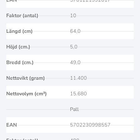
EAN
5701221992017
Faktor (antal)
10
Längd (cm)
64,0
Höjd (cm.)
5,0
Bredd (cm.)
49,0
Nettovikt (gram)
11.400
Nettovolym (cm³)
15.680
Pall
EAN
5702230998557