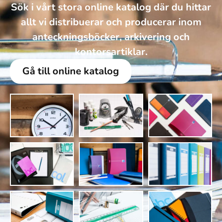
Sök i vårt stora online katalog där du hittar
allt vi distribuerar och producerar inom
anteckningsböcker, arkivering och
kontorsartiklar.
Gå till online katalog