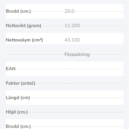
Bredd (cm.)
20,0
Nettovikt (gram)
11.200
Nettovolym (cm³)
43.330
Förpackning
EAN
-
Faktor (antal)
-
Längd (cm)
-
Höjd (cm.)
-
Bredd (cm.)
-