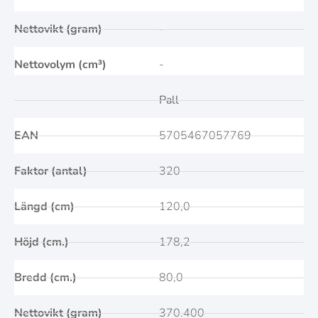
Nettovikt (gram)
-
Nettovolym (cm³)
-
Pall
EAN
5705467057769
Faktor (antal)
320
Längd (cm)
120,0
Höjd (cm.)
178,2
Bredd (cm.)
80,0
Nettovikt (gram)
370.400