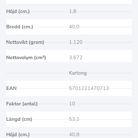
Höjd (cm.)
1,8
Bredd (cm.)
40,0
Nettovikt (gram)
1.120
Nettovolym (cm³)
3.672
Kartong
EAN
5701221470713
Faktor (antal)
10
Längd (cm)
53,1
Höjd (cm.)
40,8