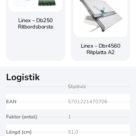
Linex – Db250
Ritbordsborste
Linex – Dbr4560
Ritplatta A2
Logistik
Styckvis
EAN
5701221470706
Faktor (antal)
1
Längd (cm)
51,0