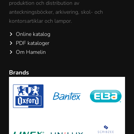
produktion och distribution av
anteckningsböcker, arkivering, skol- och
kontorsartiklar och lampor.
Online katalog
PDF kataloger
Om Hamelin
Brands