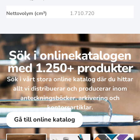
Nettovolym (cm³)
1.710.720
Sök i onlinekatalogen
med 1.250+ produkter
Sök i vårt stora online katalog där du hittar
allt vi distribuerar och producerar inom
anteckningsböcker, arkivering och
kontorsartiklar.
Gå till online katalog