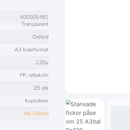
400005481
Transparent
Oxford
A3 tværformat
120µ
PP, refleksfri
25 stk
Kopisikker
My Oxford