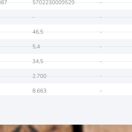
087
5702230009529
-
-
-
46,5
-
5,4
-
34,5
-
2.700
-
8.663
-