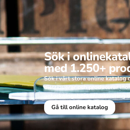
Sök i onlinekat
med 1.250+ pro
Sök i vårt stora online katalog dä
distribuerar och producerar in
anteckningsböcker, arkivering o
Gå till online katalog