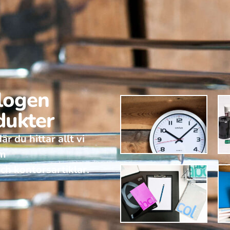
alogen
dukter
r du hittar allt vi
om
ch kontorsartiklar.