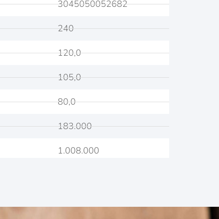
3045050052682
240
120,0
105,0
80,0
183.000
1.008.000