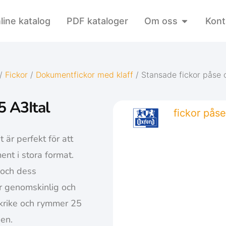
line katalog
PDF kataloger
Om oss
Kont
/
Fickor
/
Dokumentfickor med klaff
/ Stansade fickor påse 
5 A3Ital
 är perfekt för att
ent i stora format.
 och dess
är genomskinlig och
ankrike och rymmer 25
pen.