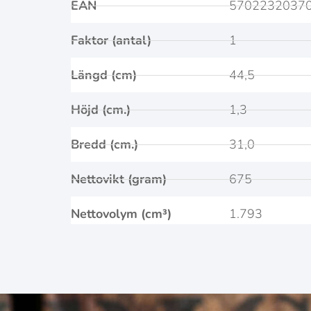
EAN
5702232037
Faktor (antal)
1
Längd (cm)
44,5
Höjd (cm.)
1,3
Bredd (cm.)
31,0
Nettovikt (gram)
675
Nettovolym (cm³)
1.793