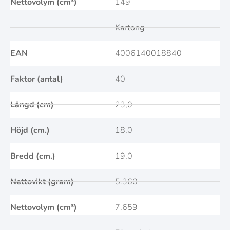
Nettovolym (cm³)
149
Kartong
EAN
4006140018840
Faktor (antal)
40
Längd (cm)
23,0
Höjd (cm.)
18,0
Bredd (cm.)
19,0
Nettovikt (gram)
5.360
Nettovolym (cm³)
7.659