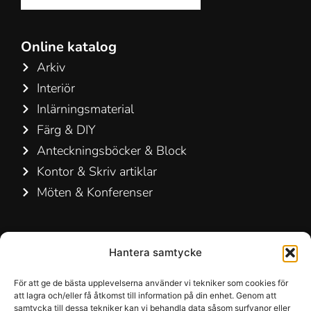
Online katalog
Arkiv
Interiör
Inlärningsmaterial
Färg & DIY
Anteckningsböcker & Block
Kontor & Skriv artiklar
Möten & Konferenser
Kontakta oss
Hantera samtycke
Hamelin A/S
Hirsemarken 5, st. th.
För att ge de bästa upplevelserna använder vi tekniker som cookies för
att lagra och/eller få åtkomst till information på din enhet. Genom att
3520 Farum
samtycka till dessa tekniker kan vi behandla data såsom surfvanor eller