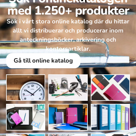
med 1.250+ produkter
Sök i vårt stora online katalog där du hittar
allt vi distribuerar och producerar inom
anteckningsböcker, arkivering och
kontorsartiklar.
Gå till online katalog