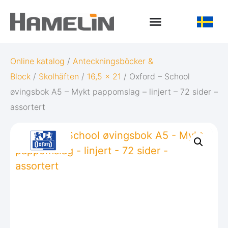
Online katalog
/
Anteckningsböcker &
Block
/
Skolhäften
/
16,5 x 21
/ Oxford – School
øvingsbok A5 – Mykt pappomslag – linjert – 72 sider –
assortert