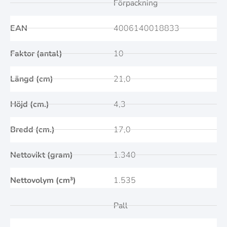
Förpackning
EAN
4006140018833
Faktor (antal)
10
Längd (cm)
21,0
Höjd (cm.)
4,3
Bredd (cm.)
17,0
Nettovikt (gram)
1.340
Nettovolym (cm³)
1.535
Pall