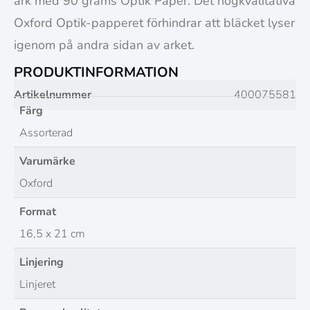
ark med 90 grams Optik Paper. Det högkvalitativa
Oxford Optik-papperet förhindrar att bläcket lyser
igenom på andra sidan av arket.
PRODUKTINFORMATION
Artikelnummer
400075581
Färg
Assorterad
Varumärke
Oxford
Format
16,5 x 21 cm
Linjering
Linjeret