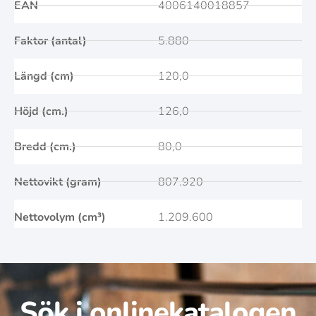
EAN
4006140018857
Faktor (antal)
5.880
Längd (cm)
120,0
Höjd (cm.)
126,0
Bredd (cm.)
80,0
Nettovikt (gram)
807.920
Nettovolym (cm³)
1.209.600
Sök i onlinekatalogen