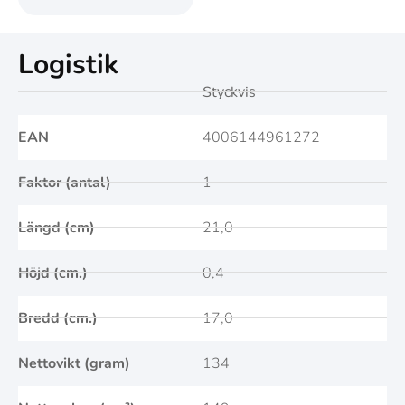
Logistik
Styckvis
EAN
4006144961272
Faktor (antal)
1
Längd (cm)
21,0
Höjd (cm.)
0,4
Bredd (cm.)
17,0
Nettovikt (gram)
134