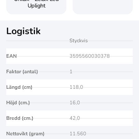
Uplight
Logistik
Styckvis
EAN
3595560030378
Faktor (antal)
1
Längd (cm)
118,0
Höjd (cm.)
16,0
Bredd (cm.)
42,0
Nettovikt (gram)
11.560