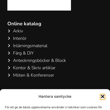
Online katalog
Arkiv
Interiör
Inlärningsmaterial
Färg & DIY
Anteckningsböcker & Block
Kontor & Skriv artiklar
Möten & Konferenser
Kontakta oss
Hantera samtycke
Hamelin A/S
Hirsemarken 5, st. th.
För att ge de bästa upplevelserna använder vi tekniker som cookies för