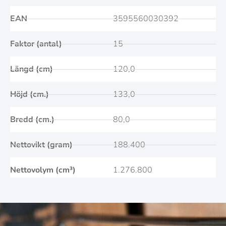
EAN
3595560030392
Faktor (antal)
15
Längd (cm)
120,0
Höjd (cm.)
133,0
Bredd (cm.)
80,0
Nettovikt (gram)
188.400
Nettovolym (cm³)
1.276.800