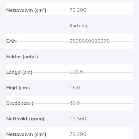
Nettovolym (cm³)
79.296
Kartong
EAN
3595560030378
Faktor (antal)
-
Längd (cm)
118,0
Höjd (cm.)
16,0
Bredd (cm.)
42,0
Nettovikt (gram)
11.560
Nettovolym (cm³)
79.296