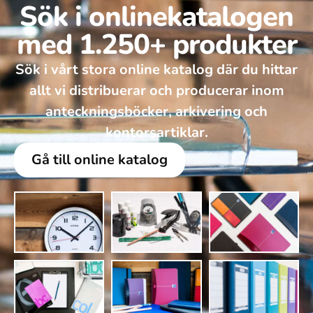
Sök i onlinekatalogen
med 1.250+ produkter
Sök i vårt stora online katalog där du hittar
allt vi distribuerar och producerar inom
anteckningsböcker, arkivering och
kontorsartiklar.
Gå till online katalog