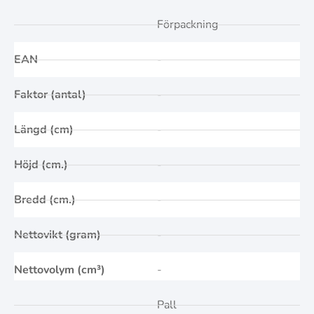
Förpackning
EAN
-
Faktor (antal)
-
Längd (cm)
-
Höjd (cm.)
-
Bredd (cm.)
-
Nettovikt (gram)
-
Nettovolym (cm³)
-
Pall