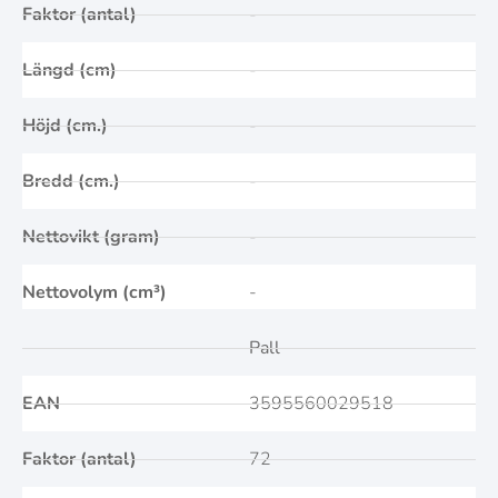
Faktor (antal)
-
Längd (cm)
-
Höjd (cm.)
-
Bredd (cm.)
-
Nettovikt (gram)
-
Nettovolym (cm³)
-
Pall
EAN
3595560029518
Faktor (antal)
72