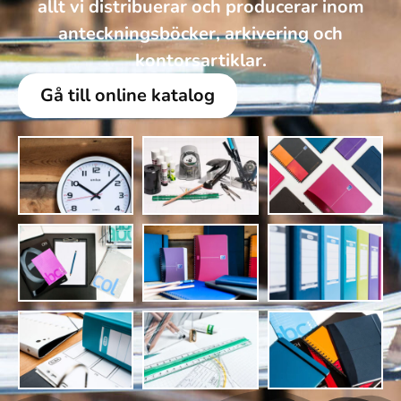
allt vi distribuerar och producerar inom
anteckningsböcker, arkivering och
kontorsartiklar.
Gå till online katalog