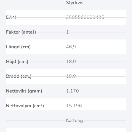
Styckvis
EAN
3595560029495
Faktor (antal)
1
Längd (cm)
46,9
Höjd (cm.)
18,0
Bredd (cm.)
18,0
Nettovikt (gram)
1.170
Nettovolym (cm³)
15.196
Kartong