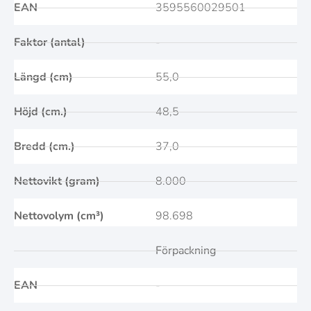
EAN
3595560029501
Faktor (antal)
-
Längd (cm)
55,0
Höjd (cm.)
48,5
Bredd (cm.)
37,0
Nettovikt (gram)
8.000
Nettovolym (cm³)
98.698
Förpackning
EAN
-