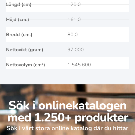
Längd (cm)
120,0
Höjd (cm.)
161,0
Bredd (cm.)
80,0
Nettovikt (gram)
97.000
Nettovolym (cm³)
1.545.600
Sök i onlinekatalogen
med 1.250+ produkter
Sök i vårt stora online katalog där du hittar