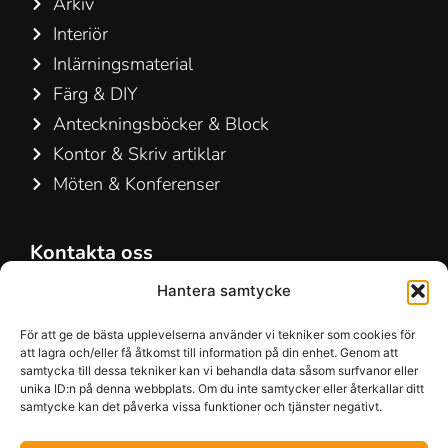
Arkiv
Interiör
Inlärningsmaterial
Färg & DIY
Anteckningsböcker & Block
Kontor & Skriv artiklar
Möten & Konferenser
Kontakta oss
Hamelin A/S
Hantera samtycke
Hirsemarken 5, st. th.
För att ge de bästa upplevelserna använder vi tekniker som cookies för
3520 Farum
att lagra och/eller få åtkomst till information på din enhet. Genom att
Danmark
samtycka till dessa tekniker kan vi behandla data såsom surfvanor eller
unika ID:n på denna webbplats. Om du inte samtycker eller återkallar ditt
samtycke kan det påverka vissa funktioner och tjänster negativt.
+45 48 16 50 00
info-dk@hamelinbrands.com