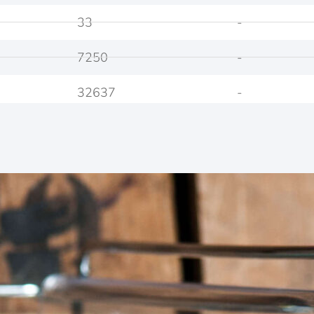
33
-
7250
-
32637
-