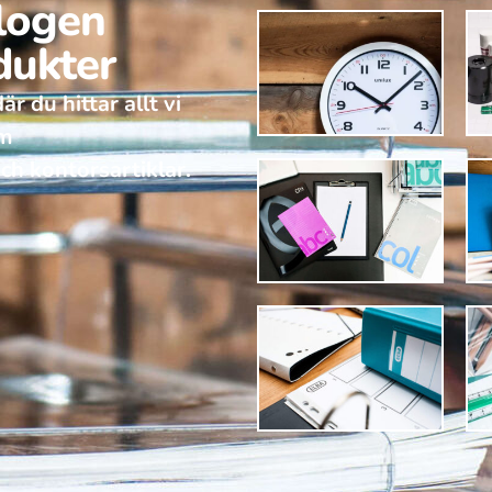
alogen
dukter
r du hittar allt vi
om
ch kontorsartiklar.