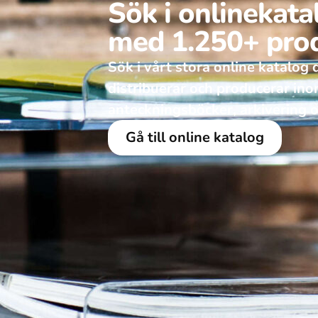
Sök i onlinekat
med 1.250+ pro
Sök i vårt stora online katalog dä
distribuerar och producerar in
anteckningsböcker, arkivering o
Gå till online katalog