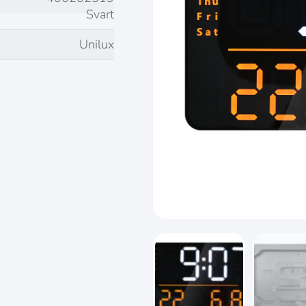
Svart
Unilux