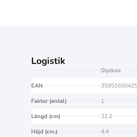
Logistik
Styckvis
EAN
3595560042
Faktor (antal)
1
Längd (cm)
32,2
Höjd (cm.)
4,4