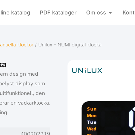
line katalog
PDF kataloger
Om oss
Kont
anuella klockor
/ Unilux – NUMI digital klocka
ka
dern design med
belyst display som
ltifunktionell, den
erar en väckarklocka,
ing.
400202319