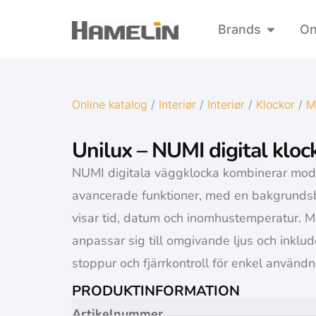
Brands
On
Online katalog
/
Interiør
/
Interiør
/
Klockor
/
M
Unilux – NUMI digital kloc
NUMI digitala väggklocka kombinerar mo
avancerade funktioner, med en bakgrunds
visar tid, datum och inomhustemperatur. Mu
anpassar sig till omgivande ljus och inklud
stoppur och fjärrkontroll för enkel användn
PRODUKTINFORMATION
Artikelnummer