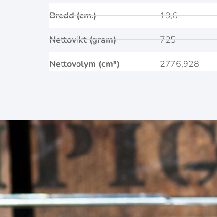
Bredd (cm.)
19,6
Nettovikt (gram)
725
Nettovolym (cm³)
2776,928