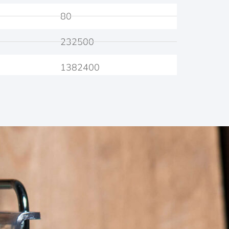
80
232500
1382400