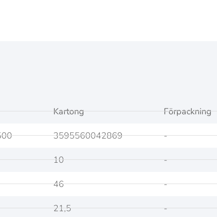
Kartong
Förpackning
500
3595560042869
-
10
-
46
-
21,5
-