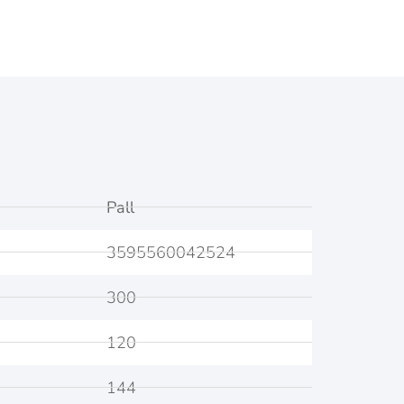
Pall
3595560042524
300
120
144